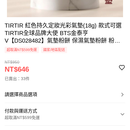
TIRTIR 紅色持久定妝光彩氣墊(18g) 款式可選
TIRTIR全球品牌大使 BTS金泰亨
V【DS028482】氣墊粉餅 保濕氣墊粉餅 粉餅
底妝 化妝 氣墊粉底
超取滿NT$599免運
國家/地區配送
NT$950
NT$646
已賣出：33件
請選擇商品選項
付款與運送方式
超取滿NT$599免運
付款方式