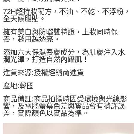
72H超持妝配方，不油、不乾、不浮粉，
全天候服貼。
擁有美白與防曬雙特證，上妝同時保
養，越用越透亮。
添加六大保濕養膚成分，為肌膚注入水
潤光澤，打造自然內耀肌！
進貨來源:授權經銷商進貨
產地:韓國
商品備註:商品拍攝時因受環境與光線影
響，及電腦螢幕色差與實品會有稍許誤
差，實際顏色以實品為準。