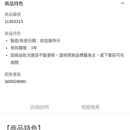
商品特色
信用卡一次付款
商品編號
超商取貨付款
11363313
LINE Pay
商品特色
Apple Pay
製造/有效日期：如包裝所示
保存期限：3年
街口支付
因商品批次進貨不斷更新，請依照商品標籤為主，或下單前可先
全盈+PAY
詢問
ATM付款
銷售重點
S00028680
運送方式
全家付款取貨
每筆NT$60，滿NT$599(含以上)免運費
詳細說明
相關推薦
付款後全家取貨
每筆NT$60，滿NT$599(含以上)免運費
【商品特色】