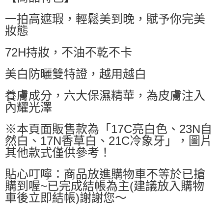
萊爾富取貨付款
一拍高遮瑕，輕鬆美到晚，賦予你完美
每筆NT$60，滿NT$599(含以上)免運費
妝態
付款後萊爾富取貨
每筆NT$60，滿NT$599(含以上)免運費
72H持妝，不油不乾不卡
7-11付款取貨
美白防曬雙特證，越用越白
每筆NT$60，滿NT$599(含以上)免運費
養膚成分，六大保濕精華，為皮膚注入
付款後7-11取貨
內耀光澤
每筆NT$60，滿NT$599(含以上)免運費
※本頁面販售款為「17C亮白色、23N自
宅配
然白、17N香草白、21C冷象牙」，圖片
每筆NT$80，滿NT$799(含以上)免運費
其他款式僅供參考！
國家/地區配送0330
查看運費
貼心叮嚀：商品放進購物車不等於已搶
購到喔~已完成結帳為主(建議放入購物
車後立即結帳)謝謝您～