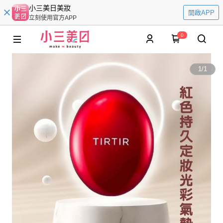
小三美日美妝
開啟APP
立刻使用官方APP
0
1
/
1