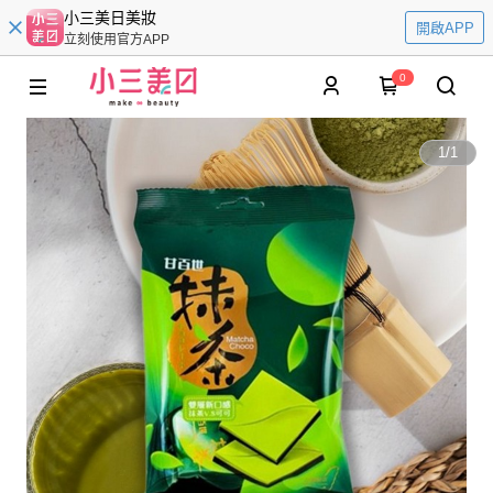
小三美日美妝
開啟APP
立刻使用官方APP
0
1
/
1