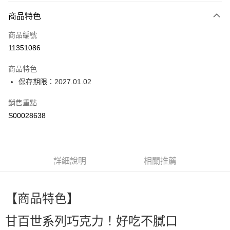
付款方式
商品特色
信用卡一次付款
商品編號
超商取貨付款
11351086
LINE Pay
商品特色
Apple Pay
保存期限：2027.01.02
街口支付
銷售重點
S00028638
全盈+PAY
ATM付款
詳細說明
相關推薦
運送方式
全家付款取貨
每筆NT$60，滿NT$599(含以上)免運費
【商品特色】
付款後全家取貨
甘百世系列巧克力！好吃不膩口
每筆NT$60，滿NT$599(含以上)免運費