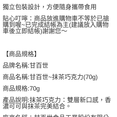
獨立包裝設計，方便隨身攜帶食用
萊爾富取貨付款
每筆NT$60，滿NT$599(含以上)免運費
貼心叮嚀：商品放進購物車不等於已搶
購到喔~已完成結帳為主(建議放入購物
付款後萊爾富取貨
車後立即結帳)謝謝您～
每筆NT$60，滿NT$599(含以上)免運費
7-11付款取貨
每筆NT$60，滿NT$599(含以上)免運費
【商品規格】
付款後7-11取貨
品牌名稱:甘百世
每筆NT$60，滿NT$599(含以上)免運費
宅配
商品名稱:甘百世~抹茶巧克力(70g)
每筆NT$80，滿NT$799(含以上)免運費
商品規格:70g
國家/地區配送0330
查看運費
產品說明:抹茶巧克力：雙層新口感，香
濃可可與抹茶完美結合。