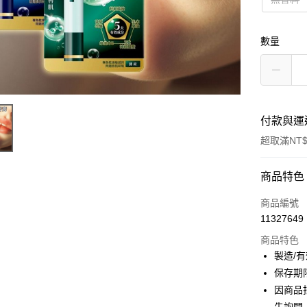
數量
付款與運
超取滿NT$
付款方式
商品特色
信用卡一
商品編號
11327649
超商取貨
商品特色
LINE Pay
製造/
保存期
Apple Pay
因商品
街口支付