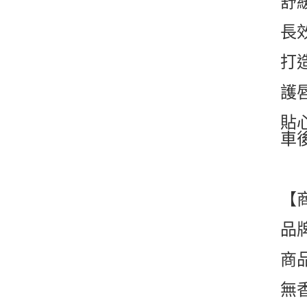
舒
長
打
護
貼
車
【
品
商
無