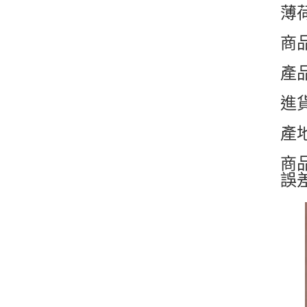
薄
商品
產
進
產
商
誤