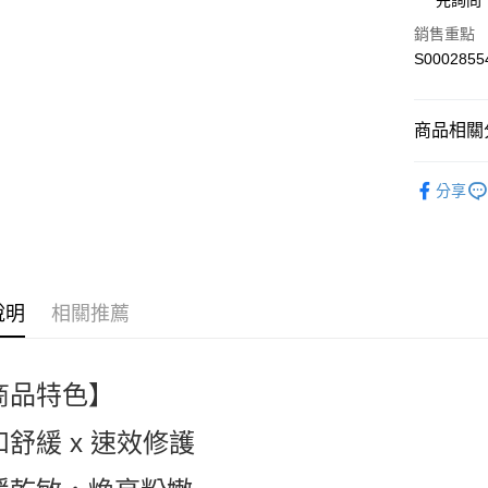
先詢問
全盈+PAY
銷售重點
S0002855
ATM付款
商品相關分
運送方式
日本品牌 Ja
全家付款
分享
人氣商品
每筆NT$6
臉部保養 Sk
付款後全
熱搜✨新品搶先
每筆NT$6
說明
相關推薦
萊爾富取
每筆NT$6
商品特色】
付款後萊
每筆NT$6
和舒緩 x 速效修護
7-11付款