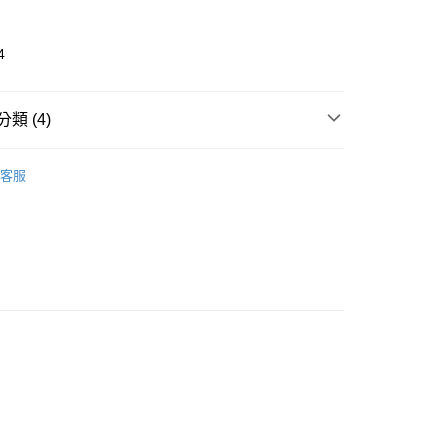
4
類 (4)
pan Brands
曼秀雷敦
取貨
客服
推薦
0，滿NT$599(含以上)免運費
incare
唇部保養 Lip Treatments
家取貨
看✨ New Arrival
0，滿NT$599(含以上)免運費
貨付款
0，滿NT$599(含以上)免運費
爾富取貨
0，滿NT$599(含以上)免運費
取貨