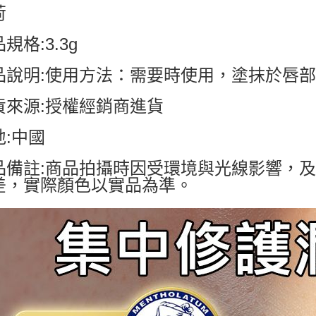
荷
規格:3.3g
品說明:使用方法：需要時使用，塗抹於唇
貨來源:授權經銷商進貨
地:中國
品備註:商品拍攝時因受環境與光線影響，
差，實際顏色以實品為準。