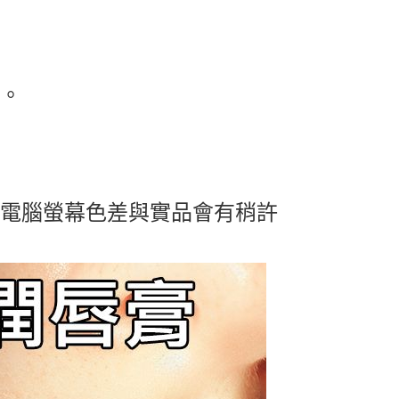
部。
及電腦螢幕色差與實品會有稍許