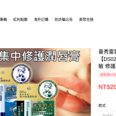
專輯
紅利點數
海外訂購
防詐騙公告
美幣兌換
曼秀雷敦
【DS0
敏 修
超取滿NT$
NT$2
款式
無香料