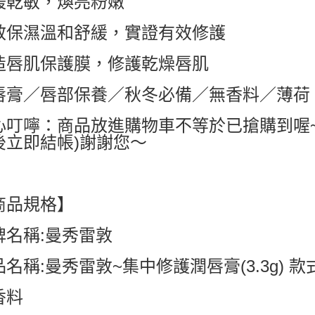
緩乾敏，煥亮粉嫩
每筆NT$6
效保濕溫和舒緩，實證有效修護
付款後7-1
每筆NT$6
造唇肌保護膜，修護乾燥唇肌
宅配
唇膏／唇部保養／秋冬必備／無香料／薄荷
每筆NT$8
國家/地區配
心叮嚀：商品放進購物車不等於已搶購到喔
後立即結帳)謝謝您～
商品規格】
牌名稱:曼秀雷敦
品名稱:曼秀雷敦~集中修護潤唇膏(3.3g) 
香料