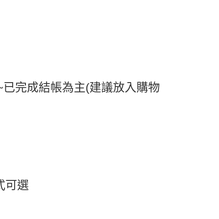
0，滿NT$599(含以上)免運費
1取貨
0，滿NT$599(含以上)免運費
0，滿NT$799(含以上)免運費
送0330
查看運費
~已完成結帳為主(建議放入購物
款式可選