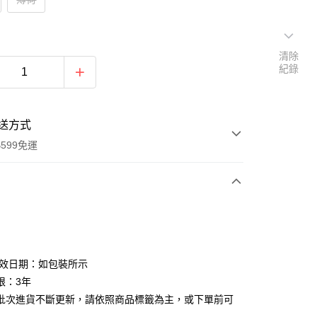
清除
紀錄
送方式
599免運
次付款
付款
有效日期：如包裝所示
限：3年
批次進貨不斷更新，請依照商品標籤為主，或下單前可