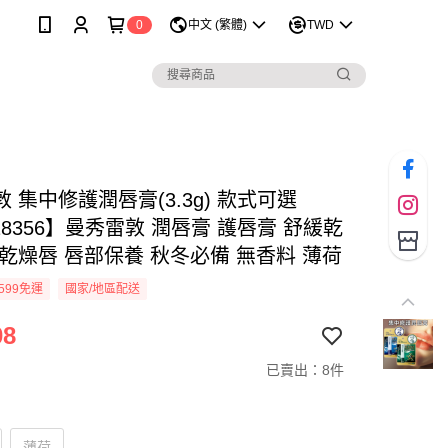
0
中文 (繁體)
TWD
 集中修護潤唇膏(3.3g) 款式可選
28356】曼秀雷敦 潤唇膏 護唇膏 舒緩乾
護乾燥唇 唇部保養 秋冬必備 無香料 薄荷
599免運
國家/地區配送
08
已賣出：8件
薄荷