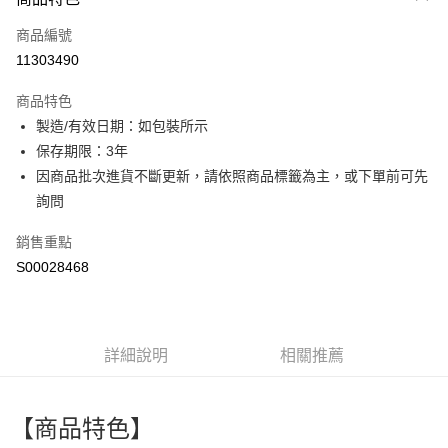
信用卡一次付款
商品編號
超商取貨付款
11303490
LINE Pay
商品特色
Apple Pay
製造/有效日期：如包裝所示
保存期限：3年
街口支付
因商品批次進貨不斷更新，請依照商品標籤為主，或下單前可先
全盈+PAY
詢問
ATM付款
銷售重點
S00028468
運送方式
全家付款取貨
每筆NT$60，滿NT$599(含以上)免運費
詳細說明
相關推薦
付款後全家取貨
每筆NT$60，滿NT$599(含以上)免運費
【商品特色】
萊爾富取貨付款