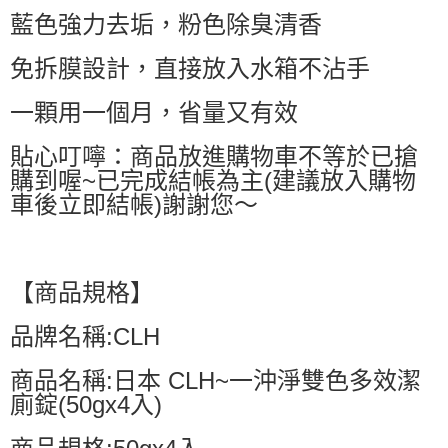
藍色強力去垢，粉色除臭清香
每筆NT$60，滿NT$599(含以上)免運費
付款後萊爾富取貨
免拆膜設計，直接放入水箱不沾手
每筆NT$60，滿NT$599(含以上)免運費
一顆用一個月，省量又有效
7-11付款取貨
每筆NT$60，滿NT$599(含以上)免運費
貼心叮嚀：商品放進購物車不等於已搶
購到喔~已完成結帳為主(建議放入購物
付款後7-11取貨
車後立即結帳)謝謝您～
每筆NT$60，滿NT$599(含以上)免運費
宅配
每筆NT$80，滿NT$799(含以上)免運費
【商品規格】
國家/地區配送0330
查看運費
品牌名稱:CLH
商品名稱:日本 CLH~一沖淨雙色多效潔
廁錠(50gx4入)