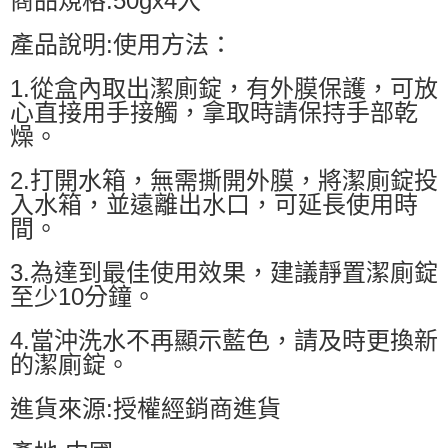
商品規格:50gx4入
產品說明:使用方法：
1.從盒內取出潔廁錠，有外膜保護，可放
心直接用手接觸，拿取時請保持手部乾
燥。
2.打開水箱，無需撕開外膜，將潔廁錠投
入水箱，並遠離出水口，可延長使用時
間。
3.為達到最佳使用效果，建議靜置潔廁錠
至少10分鐘。
4.當沖洗水不再顯示藍色，請及時更換新
的潔廁錠。
進貨來源:授權經銷商進貨