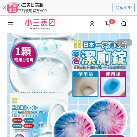
小三美日美妝
開啟APP
立刻使用官方APP
0
1
/
1