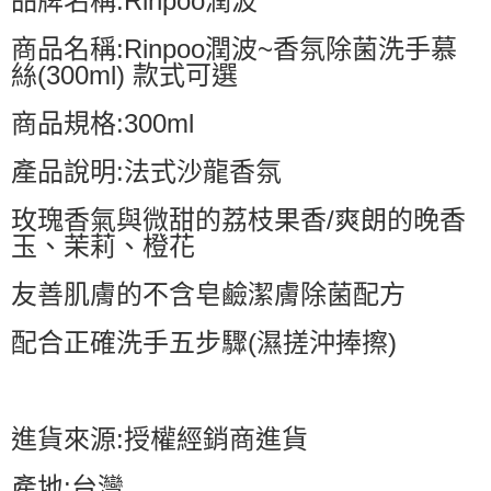
品牌名稱:Rinpoo潤波
商品名稱:Rinpoo潤波~香氛除菌洗手慕
絲(300ml) 款式可選
商品規格:300ml
產品說明:法式沙龍香氛
玫瑰香氣與微甜的荔枝果香/爽朗的晚香
玉、茉莉、橙花
友善肌膚的不含皂鹼潔膚除菌配方
配合正確洗手五步驟(濕搓沖捧擦)
進貨來源:授權經銷商進貨
產地:台灣