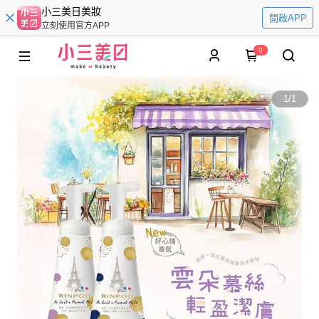
小三美日美妝
開啟APP
立刻使用官方APP
0
1
/
1