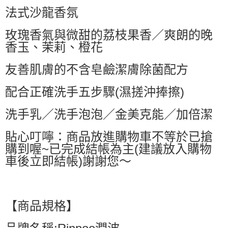
法式沙龍香氛
每筆NT$60，滿NT$599(含以上)免運費
付款後萊爾富取貨
玫瑰香氣與微甜的荔枝果香／爽朗的晚
每筆NT$60，滿NT$599(含以上)免運費
香玉、茉莉、橙花
7-11付款取貨
友善肌膚的不含皂鹼潔膚除菌配方
每筆NT$60，滿NT$599(含以上)免運費
配合正確洗手五步驟(濕搓沖捧擦)
付款後7-11取貨
每筆NT$60，滿NT$599(含以上)免運費
洗手乳／洗手泡泡／金美克能／加倍潔
宅配
貼心叮嚀：商品放進購物車不等於已搶
每筆NT$80，滿NT$799(含以上)免運費
購到喔~已完成結帳為主(建議放入購物
車後立即結帳)謝謝您～
國家/地區配送0330
查看運費
【商品規格】