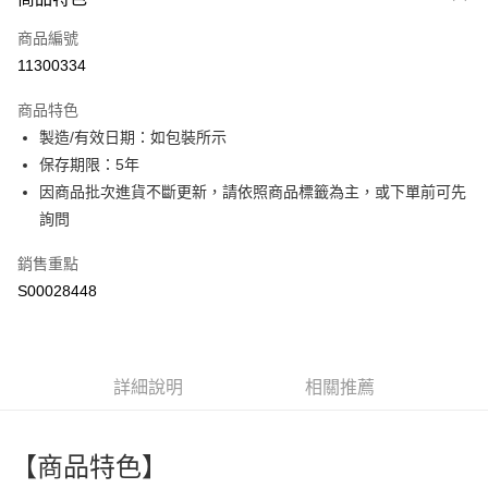
信用卡一次付款
商品編號
超商取貨付款
11300334
LINE Pay
商品特色
Apple Pay
製造/有效日期：如包裝所示
保存期限：5年
街口支付
因商品批次進貨不斷更新，請依照商品標籤為主，或下單前可先
全盈+PAY
詢問
ATM付款
銷售重點
S00028448
運送方式
全家付款取貨
每筆NT$60，滿NT$599(含以上)免運費
詳細說明
相關推薦
付款後全家取貨
每筆NT$60，滿NT$599(含以上)免運費
【商品特色】
萊爾富取貨付款