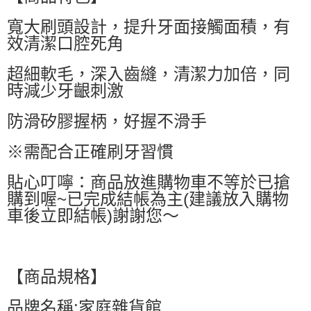
萊爾富取貨付款
寬大刷頭設計，提升牙面接觸面積，有
每筆NT$60，滿NT$599(含以上)免運費
效清潔口腔死角
付款後萊爾富取貨
每筆NT$60，滿NT$599(含以上)免運費
超細軟毛，深入齒縫，清潔力加倍，同
時減少牙齦刺激
7-11付款取貨
每筆NT$60，滿NT$599(含以上)免運費
防滑矽膠握柄，好握不滑手
付款後7-11取貨
※需配合正確刷牙習慣
每筆NT$60，滿NT$599(含以上)免運費
貼心叮嚀：商品放進購物車不等於已搶
宅配
購到喔~已完成結帳為主(建議放入購物
每筆NT$80，滿NT$799(含以上)免運費
車後立即結帳)謝謝您～
國家/地區配送0330
查看運費
【商品規格】
品牌名稱:家庭雜貨館