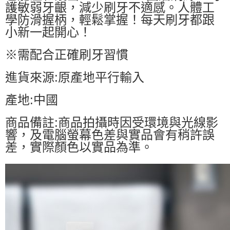
護敏弱牙齦，減少刷牙不適感。人體工
學防滑握柄，輕鬆掌握！每天刷牙都跟
小新一起開心！
※需配合正確刷牙習慣
進貨來源:原產地平行輸入
產地:中國
商品備註:商品拍攝時因受環境與光線影
響，及電腦螢幕色差與實品會有稍許誤
差，實際顏色以實品為準。