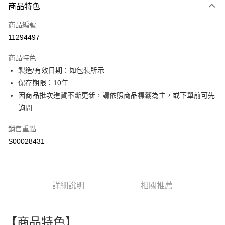
商品特色
信用卡一次付款
商品編號
超商取貨付款
11294497
LINE Pay
商品特色
Apple Pay
製造/有效日期：如包裝所示
保存期限：10年
街口支付
因商品批次進貨不斷更新，請依照商品標籤為主，或下單前可先
全盈+PAY
詢問
ATM付款
銷售重點
S00028431
運送方式
全家付款取貨
每筆NT$60，滿NT$299(含以上)免運費
詳細說明
相關推薦
付款後全家取貨
每筆NT$60，滿NT$299(含以上)免運費
【商品特色】