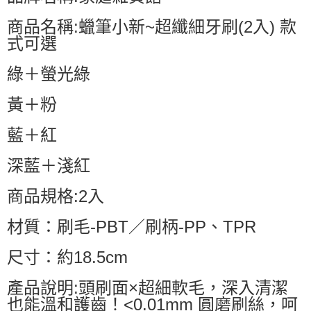
商品名稱:蠟筆小新~超纖細牙刷(2入) 款
式可選
綠＋螢光綠
黃＋粉
藍＋紅
深藍＋淺紅
商品規格:2入
材質：刷毛-PBT／刷柄-PP、TPR
尺寸：約18.5cm
產品說明:頭刷面×超細軟毛，深入清潔
也能溫和護齒！<0.01mm 圓磨刷絲，呵