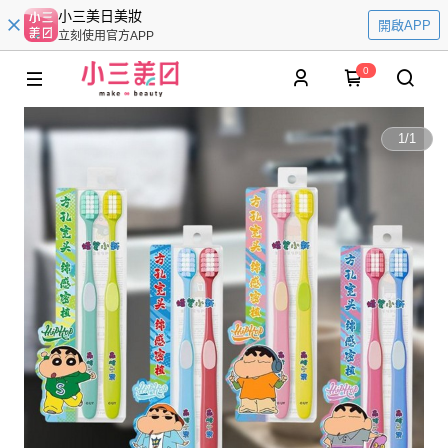
小三美日美妝
開啟APP
立刻使用官方APP
0
1
/
1