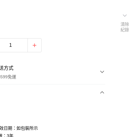
清除
紀錄
送方式
599免運
次付款
付款
有效日期：如包裝所示
限：3年