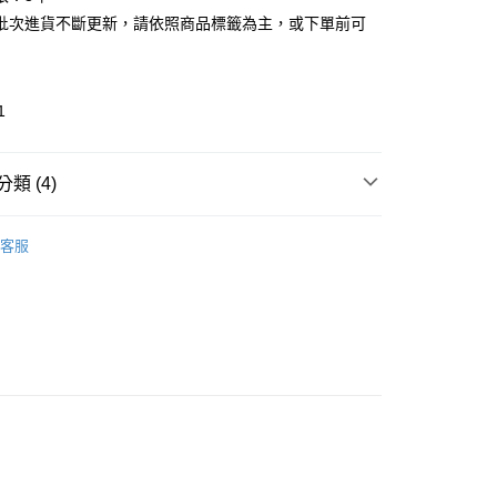
批次進貨不斷更新，請依照商品標籤為主，或下單前可
1
類 (4)
ir
洗｜潤髮 Shampoo hair &conditioner
取貨
客服
推薦
0，滿NT$599(含以上)免運費
看✨ New Arrival
家取貨
大降價✨ Sale
💚父親節精選好禮賞，"爸"氣豪禮5折
0，滿NT$599(含以上)免運費
貨付款
0，滿NT$599(含以上)免運費
爾富取貨
0，滿NT$599(含以上)免運費