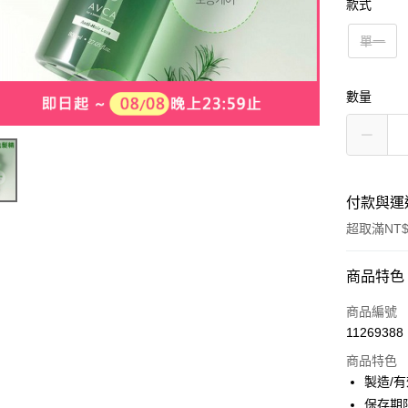
款式
單一
數量
付款與運
超取滿NT$
付款方式
商品特色
信用卡一
商品編號
11269388
超商取貨
商品特色
LINE Pay
製造/
保存期