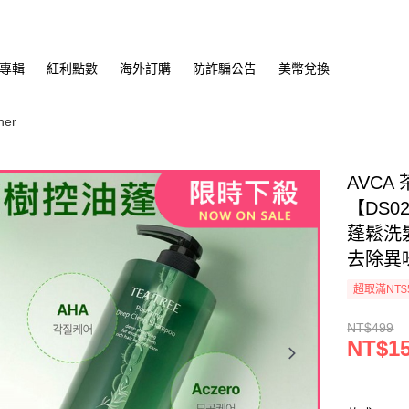
專輯
紅利點數
海外訂購
防詐騙公告
美幣兌換
ner
AVCA
【DS0
蓬鬆洗
去除異
超取滿NT$
NT$499
NT$1