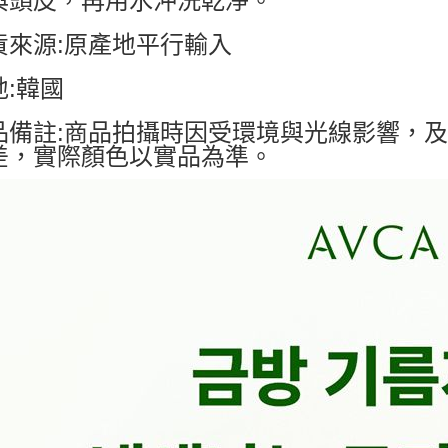
與頭皮，再用水沖洗乾淨。
貨來源:原產地平行輸入
地:韓國
品備註:商品拍攝時因受環境與光線影響，
差，實際顏色以實品為準。