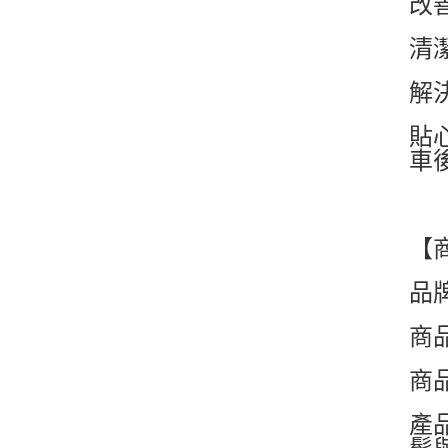
改
清
解
貼
車
【
品牌
商品
商品
產