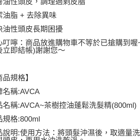
善油性頭皮，調理過剩皮脂
7-11付款
潔油脂 + 去除異味
每筆NT$6
決油性頭皮長期困擾
付款後7-1
每筆NT$6
心叮嚀：商品放進購物車不等於已搶購到喔
宅配
後立即結帳)謝謝您～
每筆NT$8
商品規格】
名稱:AVCA
名稱:AVCA~茶樹控油蓬鬆洗髮精(800ml)
規格:800ml
品說明:使用方法：將頭髮沖濕後，取適量