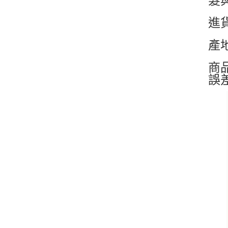
髮
進
產
商
誤