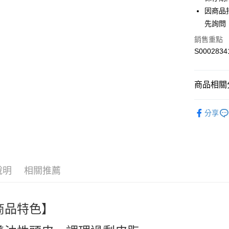
Apple Pay
因商品
街口支付
先詢問
全盈+PAY
銷售重點
S0002834
ATM付款
商品相關分
運送方式
美髮造型 Ha
全家付款
分享
人氣商品
每筆NT$6
熱搜✨新品搶先
付款後全
APP✨獨家
每筆NT$6
up
說明
相關推薦
萊爾富取
每筆NT$6
商品特色】
付款後萊
每筆NT$6