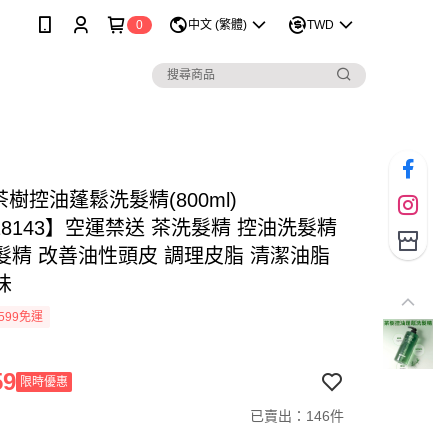
0
中文 (繁體)
TWD
 茶樹控油蓬鬆洗髮精(800ml)
28143】空運禁送 茶洗髮精 控油洗髮精
髮精 改善油性頭皮 調理皮脂 清潔油脂
味
599免運
59
限時優惠
已賣出：146件