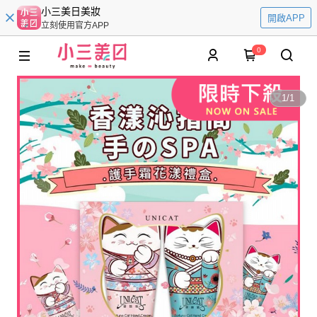
小三美日美妝
開啟APP
立刻使用官方APP
0
1
/
1