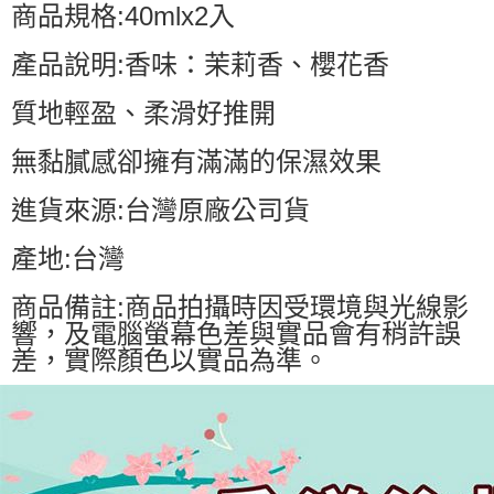
商品規格:40mlx2入
產品說明:香味：茉莉香、櫻花香
質地輕盈、柔滑好推開
無黏膩感卻擁有滿滿的保濕效果
進貨來源:台灣原廠公司貨
產地:台灣
商品備註:商品拍攝時因受環境與光線影
響，及電腦螢幕色差與實品會有稍許誤
差，實際顏色以實品為準。