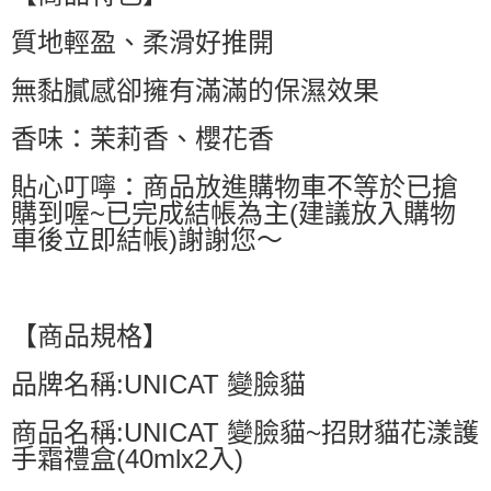
萊爾富取貨付款
質地輕盈、柔滑好推開
每筆NT$60，滿NT$599(含以上)免運費
付款後萊爾富取貨
無黏膩感卻擁有滿滿的保濕效果
每筆NT$60，滿NT$599(含以上)免運費
香味：茉莉香、櫻花香
7-11付款取貨
每筆NT$60，滿NT$599(含以上)免運費
貼心叮嚀：商品放進購物車不等於已搶
購到喔~已完成結帳為主(建議放入購物
付款後7-11取貨
車後立即結帳)謝謝您～
每筆NT$60，滿NT$599(含以上)免運費
宅配
每筆NT$80，滿NT$799(含以上)免運費
【商品規格】
國家/地區配送0330
查看運費
品牌名稱:UNICAT 變臉貓
商品名稱:UNICAT 變臉貓~招財貓花漾護
手霜禮盒(40mlx2入)