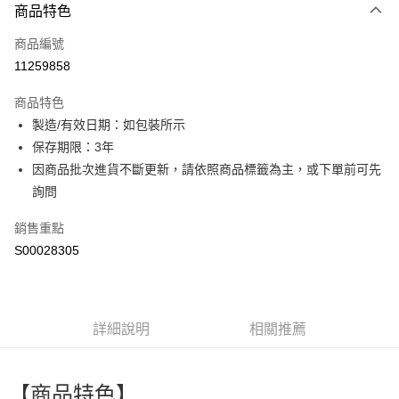
商品特色
信用卡一次付款
商品編號
超商取貨付款
11259858
LINE Pay
商品特色
Apple Pay
製造/有效日期：如包裝所示
保存期限：3年
街口支付
因商品批次進貨不斷更新，請依照商品標籤為主，或下單前可先
全盈+PAY
詢問
ATM付款
銷售重點
S00028305
運送方式
全家付款取貨
每筆NT$60，滿NT$599(含以上)免運費
詳細說明
相關推薦
付款後全家取貨
每筆NT$60，滿NT$599(含以上)免運費
【商品特色】