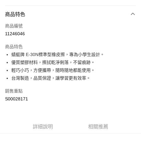
付款方式
商品特色
信用卡一次付款
商品編號
超商取貨付款
11246046
LINE Pay
商品特色
Apple Pay
蜻蜓牌 E-30N標準型橡皮擦，專為小學生設計。
優質塑膠材料，擦拭乾淨俐落，不留痕跡。
街口支付
輕巧小巧，方便攜帶，隨時隨地都能使用。
全盈+PAY
台灣製造，品質保證，讓學習更有效率。
ATM付款
銷售重點
S00028171
運送方式
全家付款取貨
每筆NT$60，滿NT$599(含以上)免運費
詳細說明
相關推薦
付款後全家取貨