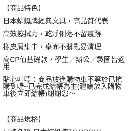
每筆NT$60，滿NT$599(含以上)免運費
【商品特色】
萊爾富取貨付款
日本蜻蜓牌經典文具，高品質代表
每筆NT$60，滿NT$599(含以上)免運費
付款後萊爾富取貨
高效擦拭力，乾淨俐落不留痕跡
每筆NT$60，滿NT$599(含以上)免運費
橡皮屑集中，桌面不髒亂易清理
7-11付款取貨
每筆NT$60，滿NT$599(含以上)免運費
高CP值基礎款，學生／辦公／製圖皆適
用
付款後7-11取貨
每筆NT$60，滿NT$599(含以上)免運費
貼心叮嚀：商品放進購物車不等於已搶
購到喔~已完成結帳為主(建議放入購物
宅配
車後立即結帳)謝謝您～
每筆NT$80，滿NT$799(含以上)免運費
國家/地區配送0330
查看運費
【商品規格】