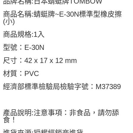
品牌名稱:日本蜻蜓牌TOMBOW
商品名稱:蜻蜓牌~E-30N標準型橡皮擦
(小)
商品規格:1入
型號：E-30N
尺寸：42 x 17 x 12 mm
材質：PVC
經濟部標準檢驗局檢驗字號：M37389
產品說明:注意事項：非食品，請勿舔
食！
進貨來源:授權經銷商進貨