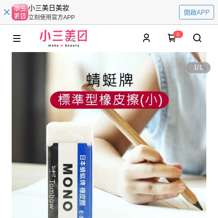
小三美日美妝
開啟APP
立刻使用官方APP
0
1
/
1