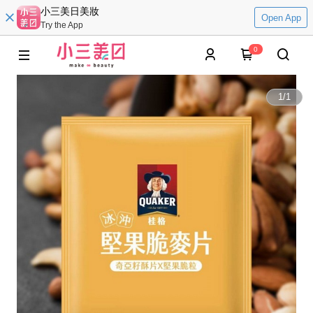
小三美日美妝
Open App
Try the App
0
1
/
1