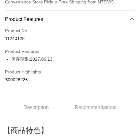
Convenience Store Pickup Free Shipping from NT$599
Payment Method
Product Features
Credit Card (Full Payment)
Product No.
Convenience Store Pickup and Pay
11240128
LINE Pay
Product Features
Apple Pay
保存期限:2027.06.13
JKOPAY
Product Highlights
Plus Pay
S00028226
ATM Transfer
Shipping Method
Description
Recommendations
全家付款取貨
NT$60/order | Free shipping on orders of NT$599 or more
【商品特色】
付款後全家取貨