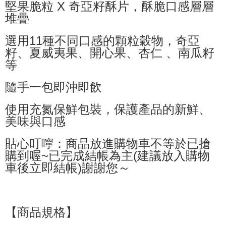
堅果脆粒 X 奇亞籽酥片，酥脆口感層層
NT$60/order | Free shipping on orders of NT$599 or more
堆疊
萊爾富取貨付款
選用11種不同口感的顆粒穀物，奇亞
NT$60/order | Free shipping on orders of NT$599 or more
籽、夏威夷果、開心果、杏仁 、南瓜籽
付款後萊爾富取貨
等
NT$60/order | Free shipping on orders of NT$599 or more
隨手一包即沖即飲
7-11付款取貨
NT$60/order | Free shipping on orders of NT$599 or more
使用充氮保鮮包裝，保護產品的新鮮、
美味與口感
付款後7-11取貨
NT$60/order | Free shipping on orders of NT$599 or more
貼心叮嚀：商品放進購物車不等於已搶
購到喔~已完成結帳為主(建議放入購物
宅配
車後立即結帳)謝謝您～
NT$80/order | Free shipping on orders of NT$799 or more
國家/地區配送0330
Shipping Rates
【商品規格】