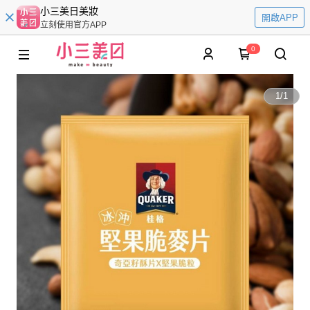
小三美日美妝
開啟APP
立刻使用官方APP
0
1
/
1