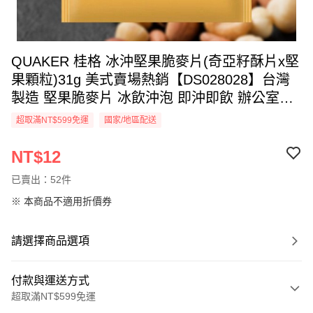
QUAKER 桂格 冰沖堅果脆麥片(奇亞籽酥片x堅
果顆粒)31g 美式賣場熱銷【DS028028】台灣
製造 堅果脆麥片 冰飲沖泡 即沖即飲 辦公室必
備 休憩午後必備 開會聊天必備
超取滿NT$599免運
國家/地區配送
NT$12
已賣出：52件
※ 本商品不適用折價券
請選擇商品選項
付款與運送方式
超取滿NT$599免運