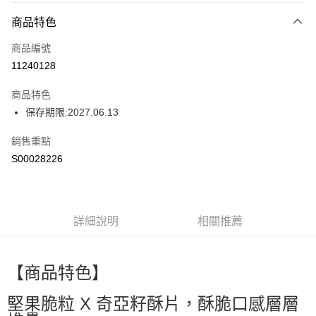
付款方式
商品特色
信用卡一次付款
商品編號
超商取貨付款
11240128
LINE Pay
商品特色
Apple Pay
保存期限:2027.06.13
街口支付
銷售重點
S00028226
全盈+PAY
ATM付款
詳細說明
相關推薦
運送方式
全家付款取貨
每筆NT$60，滿NT$599(含以上)免運費
【商品特色】
付款後全家取貨
堅果脆粒 X 奇亞籽酥片，酥脆口感層層
每筆NT$60，滿NT$599(含以上)免運費