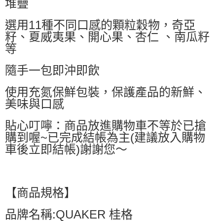
堆疊
萊爾富取貨付款
選用11種不同口感的顆粒穀物，奇亞
每筆NT$60，滿NT$599(含以上)免運費
籽、夏威夷果、開心果、杏仁 、南瓜籽
付款後萊爾富取貨
等
每筆NT$60，滿NT$599(含以上)免運費
隨手一包即沖即飲
7-11付款取貨
使用充氮保鮮包裝，保護產品的新鮮、
每筆NT$60，滿NT$599(含以上)免運費
美味與口感
付款後7-11取貨
每筆NT$60，滿NT$599(含以上)免運費
貼心叮嚀：商品放進購物車不等於已搶
購到喔~已完成結帳為主(建議放入購物
宅配
車後立即結帳)謝謝您～
每筆NT$80，滿NT$799(含以上)免運費
國家/地區配送0330
查看運費
【商品規格】
品牌名稱:QUAKER 桂格