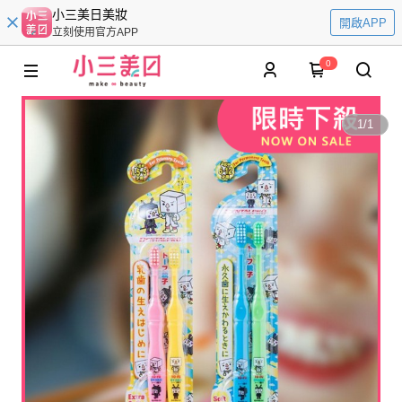
小三美日美妝
開啟APP
立刻使用官方APP
0
1
/
1