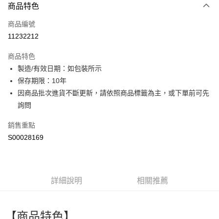
商品特色
信用卡一次付款
商品編號
超商取貨付款
11232212
LINE Pay
商品特色
Apple Pay
製造/有效日期：如包裝所示
保存期限：10年
街口支付
因商品批次進貨不斷更新，請依照商品標籤為主，或下單前可先
全盈+PAY
詢問
ATM付款
銷售重點
S00028169
運送方式
全家付款取貨
每筆NT$60，滿NT$599(含以上)免運費
詳細說明
相關推薦
付款後全家取貨
每筆NT$60，滿NT$599(含以上)免運費
【商品特色】