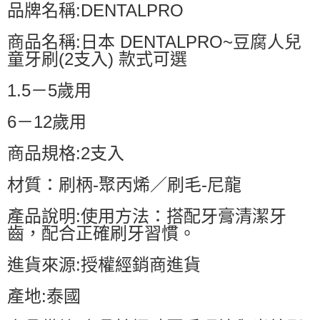
品牌名稱:DENTALPRO
商品名稱:日本 DENTALPRO~豆腐人兒
童牙刷(2支入) 款式可選
1.5－5歲用
6－12歲用
商品規格:2支入
材質：刷柄-聚丙烯／刷毛-尼龍
產品說明:使用方法：搭配牙膏清潔牙
齒，配合正確刷牙習慣。
進貨來源:授權經銷商進貨
產地:泰國