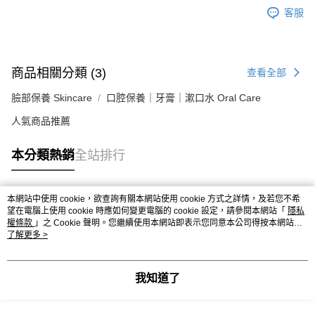
客服
商品相關分類 (3)
查看全部
臉部保養 Skincare
口腔保養｜牙膏｜漱口水 Oral Care
人氣商品推薦
本分類熱銷
全站排行
本網站中使用 cookie，欲查詢有關本網站使用 cookie 方式之詳情，及若您不希
熱門標籤
望在電腦上使用 cookie 時應如何變更電腦的 cookie 設定，請參閱本網站「
隱私
權條款
」之 Cookie 聲明。您繼續使用本網站即表示您同意本公司得按本網站使
用條款之 Cookie 聲明使用 cookie。
了解更多 >
我知道了