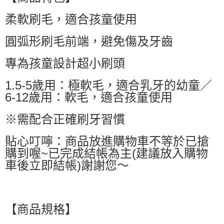
萊爾富取貨付款
柔軟刷毛，適合孩童使用
每筆NT$60，滿NT$599(含以上)免運費
付款後萊爾富取貨
圓弧形刷毛前端，避免傷及牙齒
每筆NT$60，滿NT$599(含以上)免運費
專為孩童設計超小刷頭
7-11付款取貨
每筆NT$60，滿NT$599(含以上)免運費
1.5-5歲用：極軟毛，適合乳牙的幼童／
6-12歲用：軟毛，適合孩童使用
付款後7-11取貨
每筆NT$60，滿NT$599(含以上)免運費
※需配合正確刷牙習慣
宅配
貼心叮嚀：商品放進購物車不等於已搶
每筆NT$80，滿NT$799(含以上)免運費
購到喔~已完成結帳為主(建議放入購物
車後立即結帳)謝謝您～
國家/地區配送0330
查看運費
【商品規格】