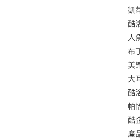
凱蒂
酷洛
人魚
布丁
美樂
大耳
酷洛
帕恰
酷企
產