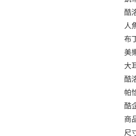
酷
人
布
美
大
酷
帕
酷
商
尺