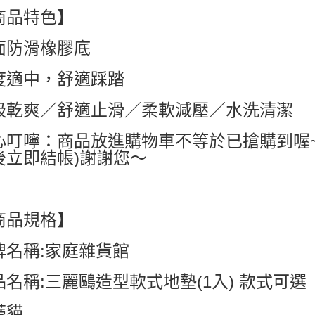
商品特色】
付款後萊
每筆NT$6
面防滑橡膠底
7-11付款
度適中，舒適踩踏
每筆NT$6
吸乾爽／舒適止滑／柔軟減壓／水洗清潔
付款後7-1
每筆NT$6
心叮嚀：商品放進購物車不等於已搶購到喔
宅配
後立即結帳)謝謝您～
每筆NT$8
國家/地區配
商品規格】
牌名稱:家庭雜貨館
品名稱:三麗鷗造型軟式地墊(1入) 款式可選
蒂貓