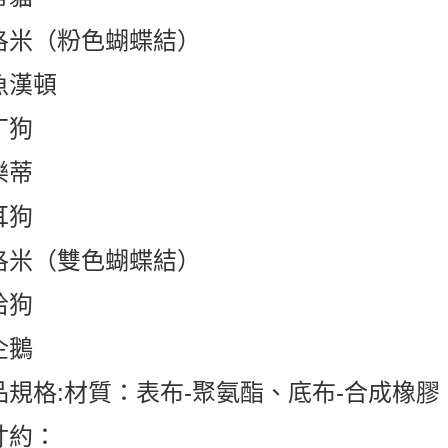
洛米（粉色蝴蝶結）
魚漢頓
丁狗
樂蒂
耳狗
洛米（雙色蝴蝶結）
恰狗
企鵝
品規格:材質：表布-聚氨酯、底布-合成橡膠
寸約：