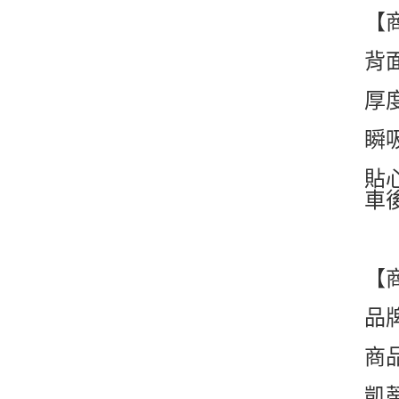
【
背
厚
瞬
貼
車
【
品
商
凱