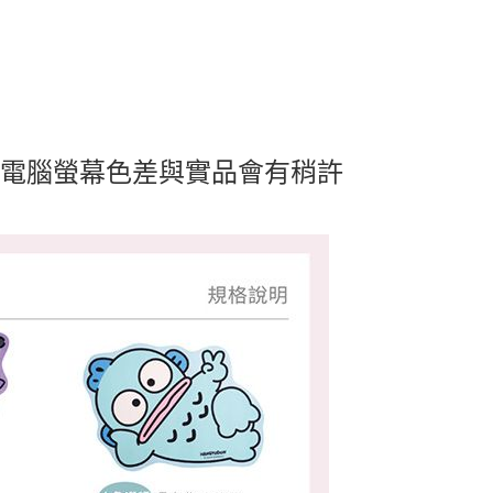
及電腦螢幕色差與實品會有稍許