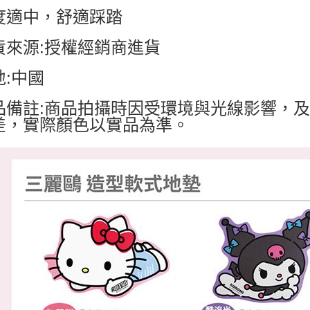
度適中，舒適踩踏
貨來源:授權經銷商進貨
地:中國
品備註:商品拍攝時因受環境與光線影響，
差，實際顏色以實品為準。