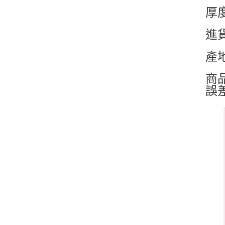
厚
進
產
商
誤