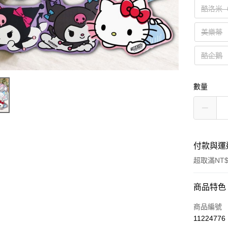
酷洛米
美樂蒂
酷企鵝
數量
付款與運
超取滿NT$
付款方式
商品特色
信用卡一
商品編號
11224776
超商取貨