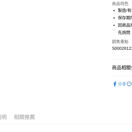
商品特色
LINE Pay
製造/
保存期
Apple Pay
因商品
街口支付
先詢問
全盈+PAY
銷售重點
S0002812
ATM付款
商品相關分
運送方式
卡通聯名 Co
全家付款
分享
人氣商品
每筆NT$6
熱搜✨新品搶先
付款後全
🎀創意生活百貨
每筆NT$6
Furniture 
說明
相關推薦
萊爾富取
每筆NT$6