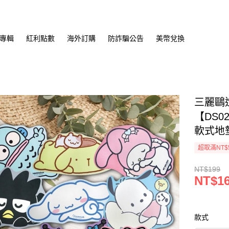
專輯
紅利點數
海外訂購
防詐騙公告
美幣兌換
三麗鷗
【DS0
軟式地
超取滿NT$
NT$199
NT$1
款式