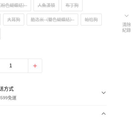
（粉色蝴蝶結）
人魚漢頓
布丁狗
大耳狗
酷洛米（雙色蝴蝶結）
帕恰狗
清除
紀錄
送方式
599免運
次付款
付款