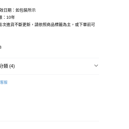
有效日期：如包裝所示
限：10年
批次進貨不斷更新，請依照商品標籤為主，或下單前可
3
類 (4)
-branding
三麗鷗 SANRIO
取貨
客服
推薦
0，滿NT$599(含以上)免運費
看✨ New Arrival
家取貨
🎀 Daily Necessaries
生活寢具｜門簾地墊
0，滿NT$599(含以上)免運費
& Bedding
貨付款
0，滿NT$599(含以上)免運費