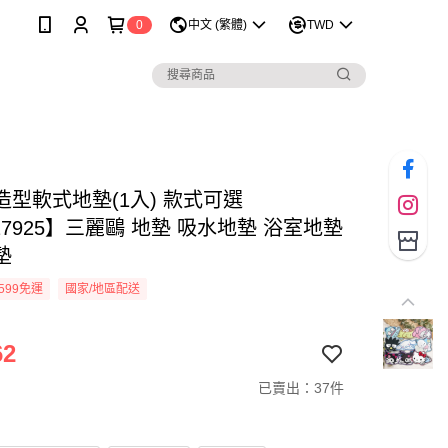
0
中文 (繁體)
TWD
造型軟式地墊(1入) 款式可選
27925】三麗鷗 地墊 吸水地墊 浴室地墊
墊
599免運
國家/地區配送
62
已賣出：37件