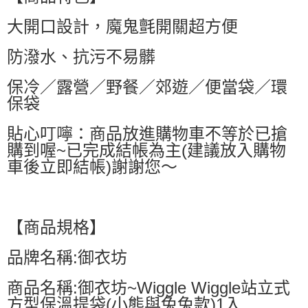
萊爾富取貨付款
大開口設計，魔鬼氈開關超方便
每筆NT$60，滿NT$599(含以上)免運費
付款後萊爾富取貨
防潑水、抗污不易髒
每筆NT$60，滿NT$599(含以上)免運費
保冷／露營／野餐／郊遊／便當袋／環
7-11付款取貨
保袋
每筆NT$60，滿NT$599(含以上)免運費
貼心叮嚀：商品放進購物車不等於已搶
付款後7-11取貨
購到喔~已完成結帳為主(建議放入購物
每筆NT$60，滿NT$599(含以上)免運費
車後立即結帳)謝謝您～
宅配
每筆NT$80，滿NT$799(含以上)免運費
【商品規格】
國家/地區配送0330
查看運費
品牌名稱:御衣坊
商品名稱:御衣坊~Wiggle Wiggle站立式
方型保溫提袋(小熊與兔兔款)1入