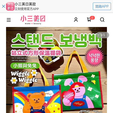
小三美日美妝
開啟APP
立刻使用官方APP
0
1
/
1