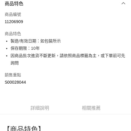
商品特色
信用卡一次付款
商品編號
超商取貨付款
11206909
LINE Pay
商品特色
Apple Pay
製造/有效日期：如包裝所示
保存期限：10年
街口支付
因商品批次進貨不斷更新，請依照商品標籤為主，或下單前可先
全盈+PAY
詢問
ATM付款
銷售重點
S00028044
運送方式
全家付款取貨
每筆NT$60，滿NT$599(含以上)免運費
詳細說明
相關推薦
付款後全家取貨
每筆NT$60，滿NT$599(含以上)免運費
【商品特色】