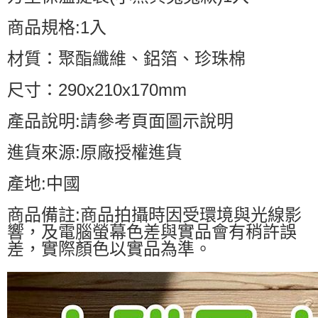
商品規格:1入
材質：聚酯纖維、鋁箔、珍珠棉
尺寸：290x210x170mm
產品說明:請參考頁面圖示說明
進貨來源:原廠授權進貨
產地:中國
商品備註:商品拍攝時因受環境與光線影
響，及電腦螢幕色差與實品會有稍許誤
差，實際顏色以實品為準。