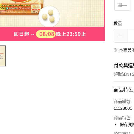
單一
數量
※ 本商品
付款與運
超取滿NT$
付款方式
商品特色
信用卡一
商品編號
11128001
超商取貨
商品特色
LINE Pay
保存期限:
Apple Pay
銷售重點