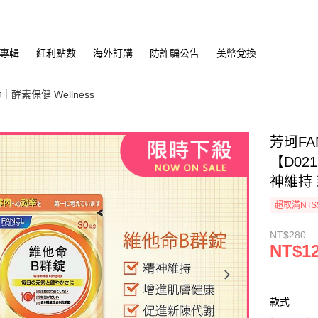
專輯
紅利點數
海外訂購
防詐騙公告
美幣兌換
酵素保健 Wellness
芳珂FA
【D02
神維持
超取滿NT$
NT$280
NT$1
款式