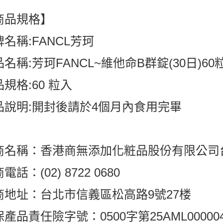
7-11付款
商品規格】
每筆NT$6
名稱:FANCL芳珂
付款後7-1
每筆NT$6
名稱:芳珂FANCL~維他命B群錠(30日)60
宅配
規格:60 粒入
每筆NT$8
品說明:開封後請於4個月內食用完畢
商名稱：香港商無添加化粧品股份有限公司
電話：(02) 8722 0680
商地址：台北市信義區松高路9號27楼
產品責任險字號：0500字第25AML00000