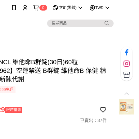
0
中文 (繁體)
TWD
NCL 維他命B群錠(30日)60粒
1962】空運禁送 B群錠 維他命B 保健 精
 新陳代謝
599免運
29
限時優惠
已賣出：37件