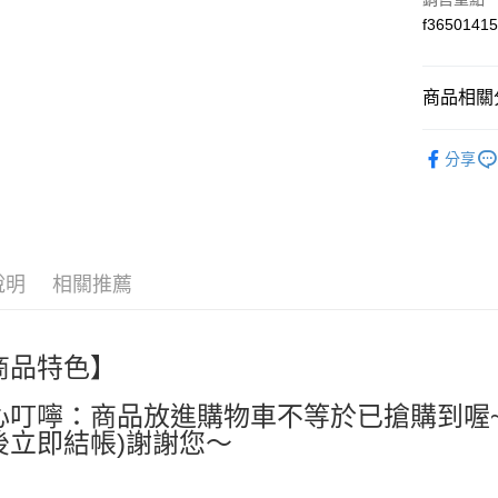
f3650141
街口支付
全盈+PAY
商品相關分
ATM付款
🎀婦嬰保健🎀
分享
Wellness
運送方式
人氣商品
全家付款
熱搜✨新品搶先
每筆NT$6
APP✨獨家
說明
相關推薦
付款後全
APP✨獨家
up
每筆NT$6
商品特色】
萊爾富取
每筆NT$6
心叮嚀：商品放進購物車不等於已搶購到喔
後立即結帳)謝謝您～
付款後萊
每筆NT$6