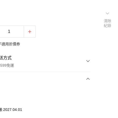
清除
紀錄
不適用折價券
送方式
599免運
次付款
付款
2027.04.01