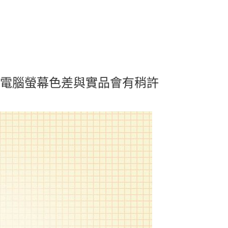
及電腦螢幕色差與實品會有稍許