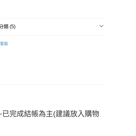
5
類 (5)
Maternal&Health
營養補給｜維他命｜酵素保健
客服
推薦
取貨
看✨ New Arrival
0，滿NT$599(含以上)免運費
大降價✨ Sale
🔺全年最低!!挑戰通路最低價🔺
家取貨
大降價✨ Sale
💚父親節精選好禮賞，"爸"氣豪禮5折
0，滿NT$599(含以上)免運費
貨付款
0，滿NT$599(含以上)免運費
~已完成結帳為主(建議放入購物
爾富取貨
0，滿NT$599(含以上)免運費