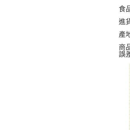
食品
進
產
商
誤