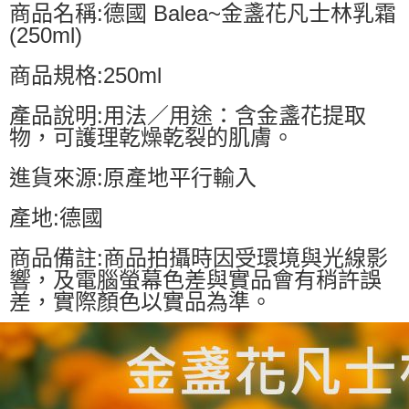
商品名稱:德國 Balea~金盞花凡士林乳霜
(250ml)
商品規格:250ml
產品說明:用法／用途：含金盞花提取
物，可護理乾燥乾裂的肌膚。
進貨來源:原產地平行輸入
產地:德國
商品備註:商品拍攝時因受環境與光線影
響，及電腦螢幕色差與實品會有稍許誤
差，實際顏色以實品為準。