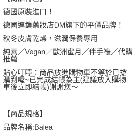
萊爾富取貨付款
德國原裝進口！
每筆NT$60，滿NT$599(含以上)免運費
付款後萊爾富取貨
德國連鎖藥妝店DM旗下的平價品牌！
每筆NT$60，滿NT$599(含以上)免運費
秋冬皮膚乾燥，滋潤保養專用
7-11付款取貨
每筆NT$60，滿NT$599(含以上)免運費
純素／Vegan／歐洲蜜月／伴手禮／代購
推薦
付款後7-11取貨
每筆NT$60，滿NT$599(含以上)免運費
貼心叮嚀：商品放進購物車不等於已搶
購到喔~已完成結帳為主(建議放入購物
宅配
車後立即結帳)謝謝您～
每筆NT$80，滿NT$799(含以上)免運費
國家/地區配送0330
查看運費
【商品規格】
品牌名稱:Balea