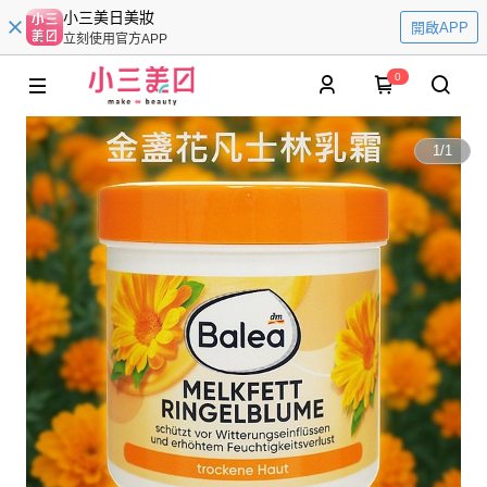
小三美日美妝
開啟APP
立刻使用官方APP
0
1
/
1