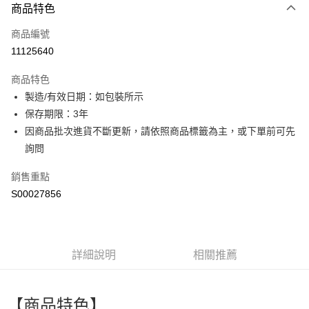
商品特色
信用卡一次付款
商品編號
超商取貨付款
11125640
LINE Pay
商品特色
Apple Pay
製造/有效日期：如包裝所示
保存期限：3年
街口支付
因商品批次進貨不斷更新，請依照商品標籤為主，或下單前可先
全盈+PAY
詢問
ATM付款
銷售重點
S00027856
運送方式
全家付款取貨
每筆NT$60，滿NT$299(含以上)免運費
詳細說明
相關推薦
付款後全家取貨
每筆NT$60，滿NT$299(含以上)免運費
【商品特色】