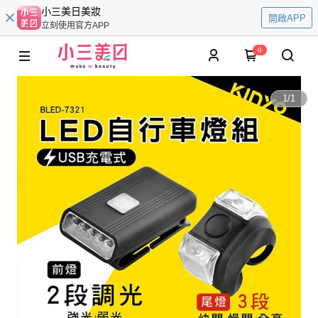
小三美日美妝
開啟APP
立刻使用官方APP
0
1
/
1