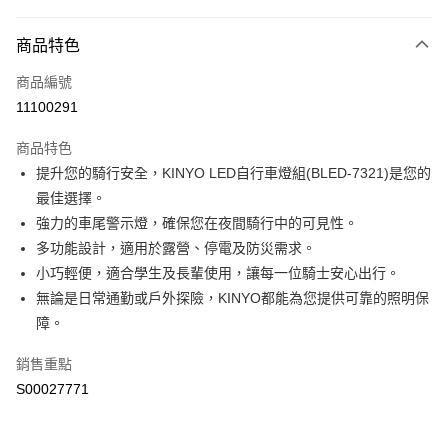
付款方式
商品特色
信用卡一次付款
商品編號
超商取貨付款
11100291
LINE Pay
商品特色
Apple Pay
提升您的騎行安全，KINYO LED自行車燈組(BLED-7321)是您的
最佳選擇。
街口支付
強力的車尾警示燈，確保您在夜間騎行中的可見性。
全盈+PAY
多功能設計，適用於露營、停電及防災需求。
小巧輕便，適合學生及長輩使用，讓每一位騎士安心出行。
ATM付款
無論是日常通勤或戶外探險，KINYO都能為您提供可靠的照明保
障。
運送方式
全家付款取貨
銷售重點
每筆NT$60，滿NT$599(含以上)免運費
S00027771
付款後全家取貨