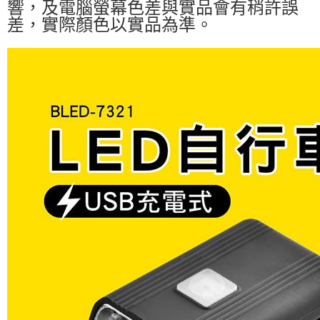
響，及電腦螢幕色差與實品會有稍許誤
差，實際顏色以實品為準。