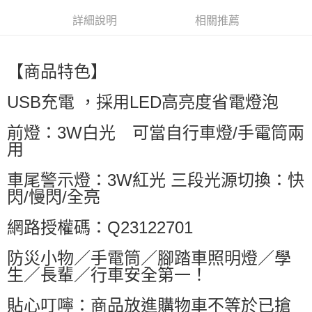
每筆NT$60，滿NT$599(含以上)免運費
詳細說明
相關推薦
萊爾富取貨付款
每筆NT$60，滿NT$599(含以上)免運費
【商品特色】
付款後萊爾富取貨
每筆NT$60，滿NT$599(含以上)免運費
USB充電 ，採用LED高亮度省電燈泡
7-11付款取貨
前燈：3W白光 可當自行車燈/手電筒兩
每筆NT$60，滿NT$599(含以上)免運費
用
付款後7-11取貨
車尾警示燈：3W紅光 三段光源切換：快
每筆NT$60，滿NT$599(含以上)免運費
閃/慢閃/全亮
宅配
網路授權碼：Q23122701
每筆NT$80，滿NT$799(含以上)免運費
國家/地區配送0330
查看運費
防災小物／手電筒／腳踏車照明燈／學
生／長輩／行車安全第一！
貼心叮嚀：商品放進購物車不等於已搶