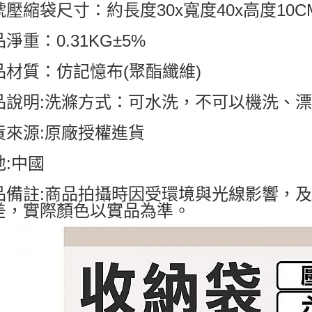
壓縮袋尺寸：約長度30x寬度40x高度10CM±5
淨重：0.31KG±5%
品材質：仿記憶布(聚酯纖維)
品說明:洗滌方式：可水洗，不可以機洗、
貨來源:原廠授權進貨
地:中國
品備註:商品拍攝時因受環境與光線影響，
差，實際顏色以實品為準。