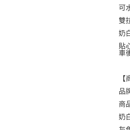
可水
雙
奶白
貼
車
【
品
商
奶
灰