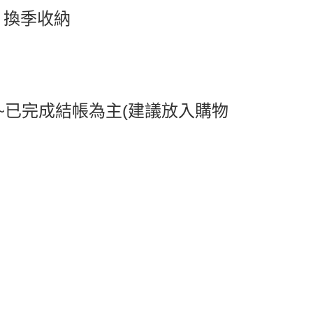
/ 換季收納
0，滿NT$599(含以上)免運費
1取貨
0，滿NT$599(含以上)免運費
0，滿NT$799(含以上)免運費
~已完成結帳為主(建議放入購物
送0330
查看運費