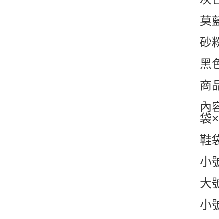
莫
砂
黑
商
內
袋×
鞋袋
小號
大號
小號