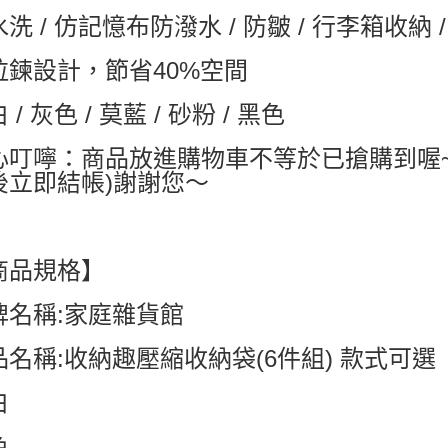
洗 / 仿記憶布防潑水 / 防皺 / 行李箱收納 
每筆NT$6
付款後7-1
拉鍊設計，節省40%空間
每筆NT$6
 / 灰色 / 莫藍 / 砂粉 / 黑色
宅配
每筆NT$8
心叮嚀：商品放進購物車不等於已搶購到喔
後立即結帳)謝謝您～
國家/地區配
商品規格】
牌名稱:家庭雜貨館
品名稱:收納趣壓縮收納袋(6件組) 款式可選
白
色