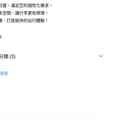
可選，滿足您的個性化需求。
省空間，讓行李更有條理。
備，打造愉快的出行體驗！
3
取貨
類 (3)
0，滿NT$599(含以上)免運費
🎀 Daily Necessaries
生活小物 Daily
客服
s
家取貨
0，滿NT$599(含以上)免運費
推薦
看✨ New Arrival
貨付款
0，滿NT$599(含以上)免運費
爾富取貨
0，滿NT$599(含以上)免運費
取貨