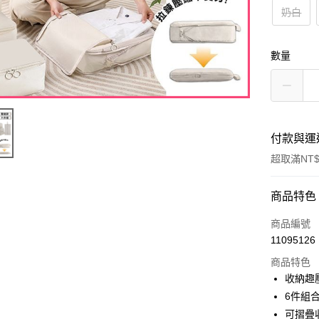
奶白
數量
付款與運
超取滿NT$
付款方式
商品特色
信用卡一
商品編號
11095126
超商取貨
商品特色
LINE Pay
收納趣
6件組
Apple Pay
可摺疊