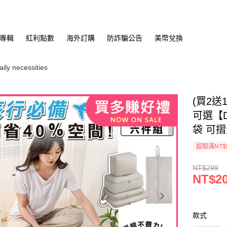
專輯
紅利點數
海外訂購
防詐騙公告
美幣兌換
y necessities
(買2送
可選【D
袋 可
超取滿NT$
NT$299
NT$2
款式