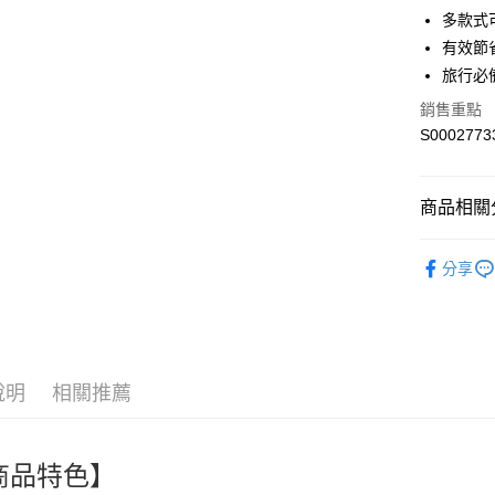
街口支付
多款式
有效節
全盈+PAY
旅行必
ATM付款
銷售重點
S0002773
運送方式
全家付款
商品相關分
每筆NT$6
🎀創意生活百貨
分享
necessitie
付款後全
每筆NT$6
人氣商品
熱搜✨新品搶先
萊爾富取
每筆NT$6
說明
相關推薦
付款後萊
每筆NT$6
商品特色】
7-11付款