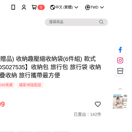
0
中文 (繁體)
TWD
1贈品) 收納趣壓縮收納袋(6件組) 款式
S027535】收納包 旅行包 旅行袋 收納
摺疊收納 旅行攜帶最方便
599免運
國家/地區配送
09
已賣出：142件