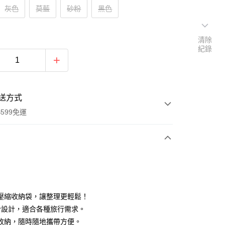
灰色
莫藍
砂粉
黑色
清除
紀錄
送方式
599免運
次付款
付款
壓縮收納袋，讓整理更輕鬆！
合設計，適合各種旅行需求。
收納，隨時隨地攜帶方便。