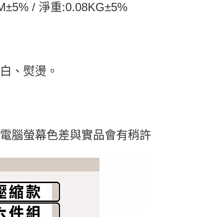
% / 淨重:0.08KG±5%
漂白、熨燙。
及電腦螢幕色差與實品會有稍許