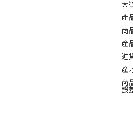
大號
產品
商
產
進
產
商
誤