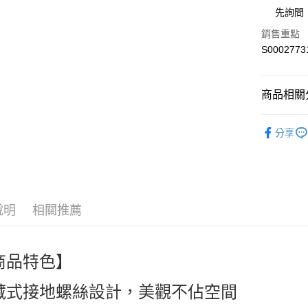
街口支付
先詢問
全盈+PAY
銷售重點
S0002773
ATM付款
商品相關分
運送方式
🎀創意生活百貨
全家付款
分享
appliance
每筆NT$6
人氣商品
付款後全
熱搜✨新品搶先
每筆NT$6
說明
相關推薦
萊爾富取
每筆NT$6
商品特色】
付款後萊
每筆NT$6
藏式接地螺絲設計，美觀不佔空間
7-11付款