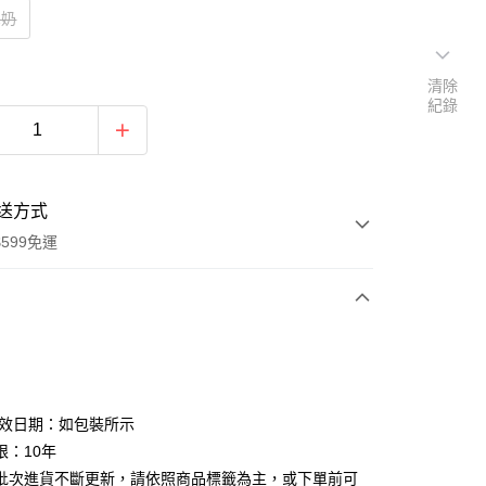
1奶
清除
紀錄
送方式
599免運
次付款
付款
有效日期：如包裝所示
限：10年
批次進貨不斷更新，請依照商品標籤為主，或下單前可