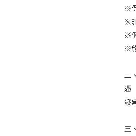
※
※
※
※
二
憑
發
三