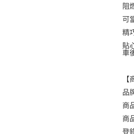
阻
可
精
貼
車
【
品
商品
商
登錄