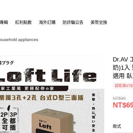
專輯
紅利點數
海外訂購
防詐騙公告
美幣兌換
sehold appliances
Dr.A
奶)1入
適用 
超取滿NT$
NT$90
NT$6
款式