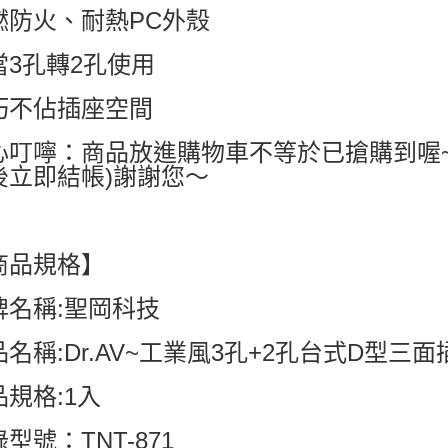
燃防火、耐熱PC外殼
每筆NT$6
當3孔轉2孔使用
付款後7-1
每筆NT$6
巧不佔插座空間
宅配
心叮嚀：商品放進購物車不等於已搶購到喔
每筆NT$8
後立即結帳)謝謝您～
國家/地區配
商品規格】
牌名稱:聖岡科技
名稱:Dr.AV~工業風3孔+2孔台式D型三面插(
品規格:1入
型號：TNT-871