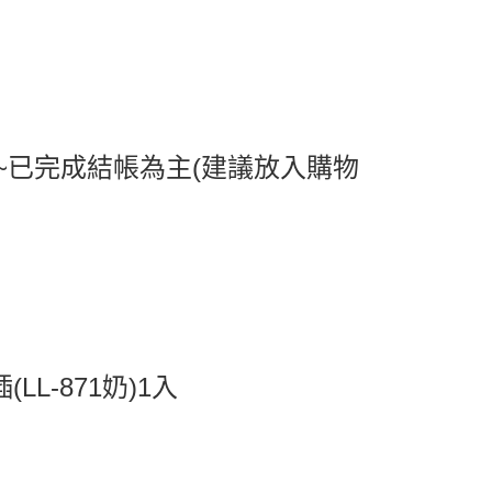
0，滿NT$599(含以上)免運費
1取貨
0，滿NT$599(含以上)免運費
~已完成結帳為主(建議放入購物
0，滿NT$799(含以上)免運費
送0330
查看運費
LL-871奶)1入