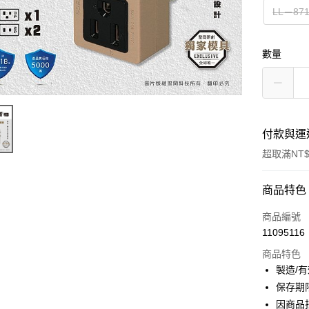
LL－87
數量
付款與運
超取滿NT$
付款方式
商品特色
信用卡一
商品編號
11095116
超商取貨
商品特色
LINE Pay
製造/
保存期
Apple Pay
因商品