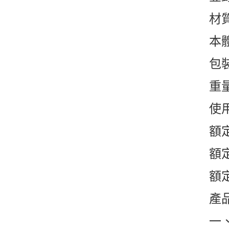
材
本體
包裝
重量
使用
額定
額
額
產
一