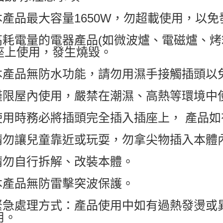
.本產品最大容量1650W，勿超載使用，以
.高耗電量的電器產品(如微波爐、電磁爐、烤
座上使用，發生燒毀。
.本產品無防水功能，請勿用濕手接觸插頭以
.僅限屋內使用，嚴禁在潮濕、高熱等環境中
.使用時務必將插頭完全插入插座上， 產品
.請勿讓兒童靠近或玩耍，勿拿尖物插入本體
.請勿自行拆解、改裝本體。
.本產品無防雷擊突波保護。
.緊急處理方式：產品使用中如有過熱發燙
用。