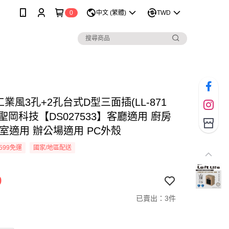
0
中文 (繁體)
TWD
V 工業風3孔+2孔台式D型三面插(LL-871
 聖岡科技【DS027533】客廳適用 廚房
臥室適用 辦公場適用 PC外殼
599免運
國家/地區配送
9
已賣出：3件