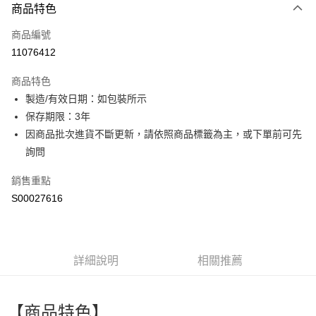
商品特色
信用卡一次付款
商品編號
超商取貨付款
11076412
LINE Pay
商品特色
Apple Pay
製造/有效日期：如包裝所示
保存期限：3年
街口支付
因商品批次進貨不斷更新，請依照商品標籤為主，或下單前可先
全盈+PAY
詢問
ATM付款
銷售重點
S00027616
運送方式
全家付款取貨
每筆NT$60，滿NT$599(含以上)免運費
詳細說明
相關推薦
付款後全家取貨
每筆NT$60，滿NT$599(含以上)免運費
【商品特色】