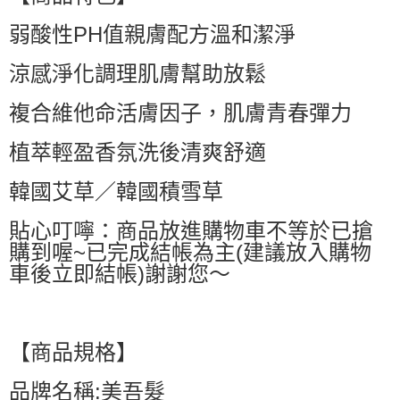
萊爾富取貨付款
弱酸性PH值親膚配方溫和潔淨
每筆NT$60，滿NT$599(含以上)免運費
付款後萊爾富取貨
涼感淨化調理肌膚幫助放鬆
每筆NT$60，滿NT$599(含以上)免運費
複合維他命活膚因子，肌膚青春彈力
7-11付款取貨
每筆NT$60，滿NT$599(含以上)免運費
植萃輕盈香氛洗後清爽舒適
付款後7-11取貨
韓國艾草／韓國積雪草
每筆NT$60，滿NT$599(含以上)免運費
貼心叮嚀：商品放進購物車不等於已搶
宅配
購到喔~已完成結帳為主(建議放入購物
每筆NT$80，滿NT$799(含以上)免運費
車後立即結帳)謝謝您～
國家/地區配送0330
查看運費
【商品規格】
品牌名稱:美吾髮