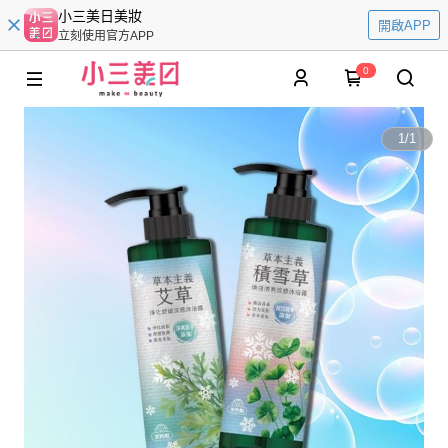
小三美日美妝
開啟APP
立刻使用官方APP
0
1
/
1