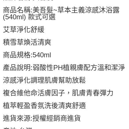
商品名稱:美吾髮~草本主義涼感沐浴露
(540ml) 款式可選
艾草淨化舒緩
積雪草煥活清爽
商品規格:540ml
產品說明:弱酸性PH植親膚配方溫和潔淨
涼感淨化調理肌膚幫助放鬆
複合維他命活膚因子，肌膚青春彈力
植萃輕盈香氛洗後清爽舒適
進貨來源:授權經銷商進貨