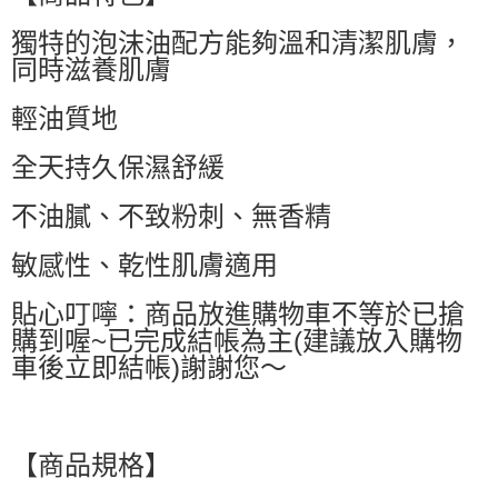
萊爾富取貨付款
獨特的泡沫油配方能夠溫和清潔肌膚，
每筆NT$60，滿NT$599(含以上)免運費
同時滋養肌膚
付款後萊爾富取貨
每筆NT$60，滿NT$599(含以上)免運費
輕油質地
7-11付款取貨
全天持久保濕舒緩
每筆NT$60，滿NT$599(含以上)免運費
不油膩、不致粉刺、無香精
付款後7-11取貨
每筆NT$60，滿NT$599(含以上)免運費
敏感性、乾性肌膚適用
宅配
貼心叮嚀：商品放進購物車不等於已搶
每筆NT$80，滿NT$799(含以上)免運費
購到喔~已完成結帳為主(建議放入購物
車後立即結帳)謝謝您～
國家/地區配送0330
查看運費
【商品規格】