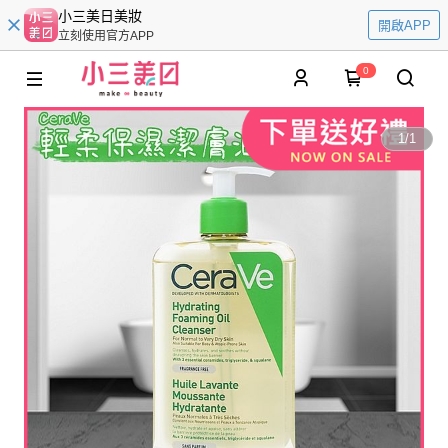
小三美日美妝
開啟APP
立刻使用官方APP
0
1
/
1