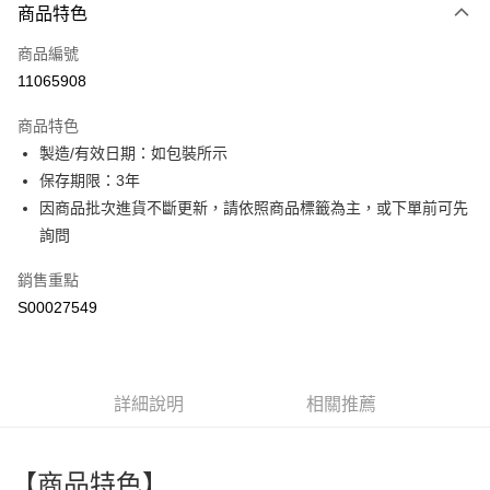
商品特色
信用卡一次付款
商品編號
超商取貨付款
11065908
LINE Pay
商品特色
Apple Pay
製造/有效日期：如包裝所示
保存期限：3年
街口支付
因商品批次進貨不斷更新，請依照商品標籤為主，或下單前可先
全盈+PAY
詢問
ATM付款
銷售重點
S00027549
運送方式
全家付款取貨
每筆NT$60，滿NT$599(含以上)免運費
詳細說明
相關推薦
付款後全家取貨
每筆NT$60，滿NT$599(含以上)免運費
【商品特色】