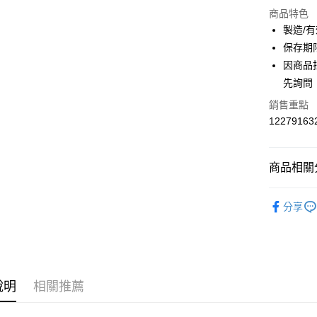
商品特色
LINE Pay
製造/
保存期
Apple Pay
因商品
街口支付
先詢問
全盈+PAY
銷售重點
12279163
ATM付款
商品相關分
運送方式
醫美藥妝 Med
全家付款
分享
人氣商品
每筆NT$6
美體保養 Ba
付款後全
熱搜✨新品搶先
每筆NT$6
說明
相關推薦
萊爾富取
每筆NT$6