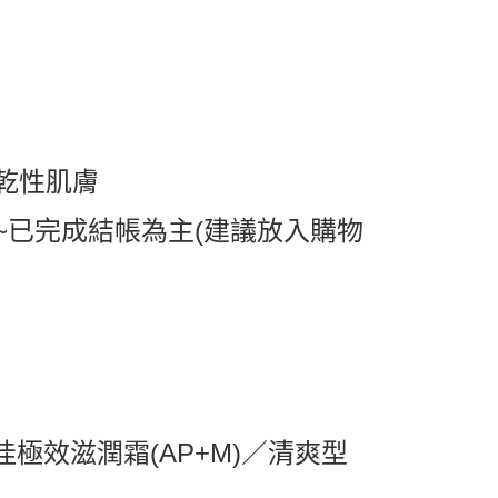
爾富取貨
0，滿NT$599(含以上)免運費
取貨
0，滿NT$599(含以上)免運費
乾性肌膚
1取貨
0，滿NT$599(含以上)免運費
~已完成結帳為主(建議放入購物
0，滿NT$799(含以上)免運費
送0330
查看運費
必佳極效滋潤霜(AP+M)／清爽型