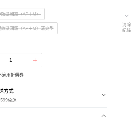
極效滋潤霜（AP＋M）
清除
極效滋潤霜（AP＋M）清爽型
紀錄
不適用折價券
送方式
599免運
次付款
付款