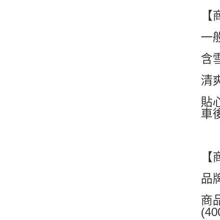
【
一
含
清
貼
車
【
品牌
商品
(4