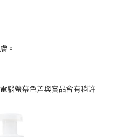
肌膚。
及電腦螢幕色差與實品會有稍許