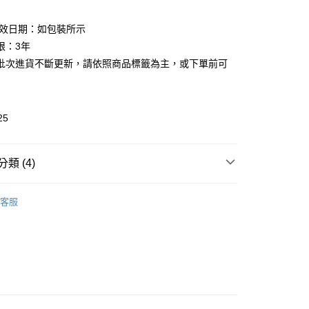
有效日期：如包裝所示
限：3年
批次進貨不斷更新，請依照商品標籤為主，或下單前可
25
類 (4)
ical beauty
La Posay 理膚寶水
取貨
客服
推薦
0，滿NT$599(含以上)免運費
th & Body
身體乳液｜ 保濕霜 ｜按摩油 Body lotion
家取貨
看✨ New Arrival
0，滿NT$599(含以上)免運費
貨付款
0，滿NT$599(含以上)免運費