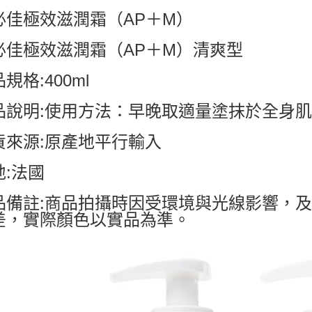
必佳極效滋潤霜（AP＋M）
必佳極效滋潤霜（AP＋M）清爽型
規格:400ml
品說明:使用方法：早晚取適量塗抹於全身
貨來源:原產地平行輸入
地:法國
品備註:商品拍攝時因受環境與光線影響，
差，實際顏色以實品為準。