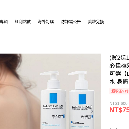
專輯
紅利點數
海外訂購
防詐騙公告
美幣兌換
(買2送
必佳極效
可選【D
水 身
超取滿NT$
NT$1,600
NT$7