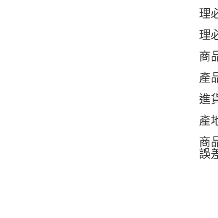
理
理
商品
產
進
產
商
誤