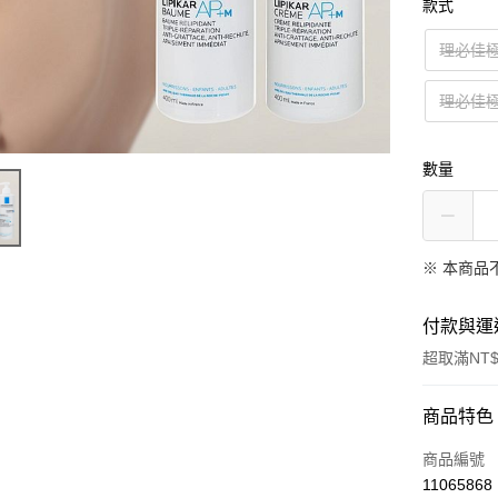
款式
理必佳
理必佳
數量
※ 本商品
付款與運
超取滿NT$
付款方式
商品特色
信用卡一
商品編號
11065868
超商取貨