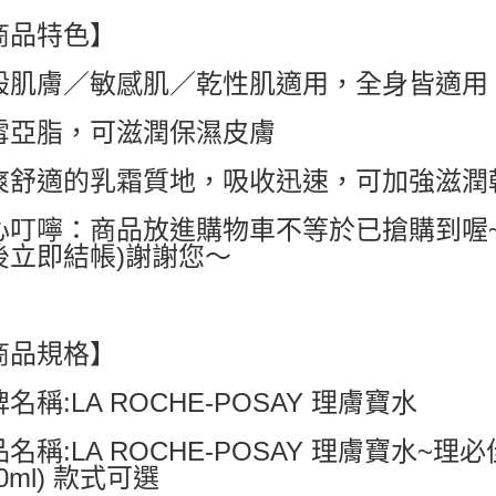
商品特色】
付款後萊
每筆NT$6
般肌膚／敏感肌／乾性肌適用，全身皆適用
7-11付款
雪亞脂，可滋潤保濕皮膚
每筆NT$6
爽舒適的乳霜質地，吸收迅速，可加強滋潤
付款後7-1
每筆NT$6
心叮嚀：商品放進購物車不等於已搶購到喔
宅配
後立即結帳)謝謝您～
每筆NT$8
國家/地區配
商品規格】
名稱:LA ROCHE-POSAY 理膚寶水
名稱:LA ROCHE-POSAY 理膚寶水~理
00ml) 款式可選