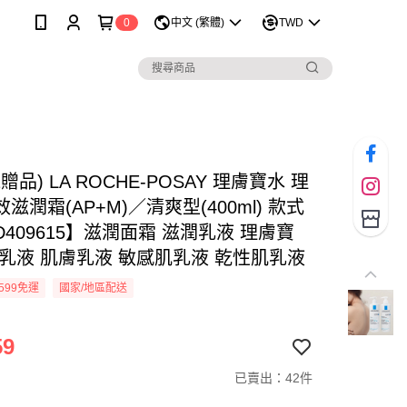
0
中文 (繁體)
TWD
1贈品) LA ROCHE-POSAY 理膚寶水 理
滋潤霜(AP+M)／清爽型(400ml) 款式
409615】滋潤面霜 滋潤乳液 理膚寶
體乳液 肌膚乳液 敏感肌乳液 乾性肌乳液
599免運
國家/地區配送
59
已賣出：42件