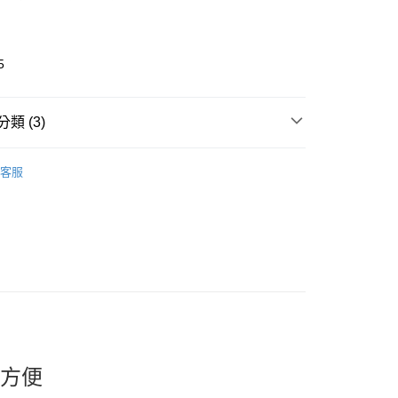
5
類 (3)
🎀 Cleaning Products
濕紙巾｜面紙 Daily
取貨
客服
s
0，滿NT$599(含以上)免運費
推薦
家取貨
看✨ New Arrival
0，滿NT$599(含以上)免運費
貨付款
0，滿NT$599(含以上)免運費
爾富取貨
0，滿NT$599(含以上)免運費
都方便
取貨