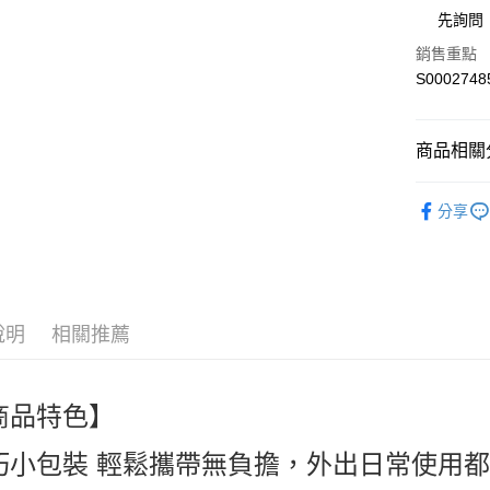
街口支付
先詢問
全盈+PAY
銷售重點
S0002748
ATM付款
商品相關分
運送方式
🎀日用居家清潔
全家付款
分享
necessitie
每筆NT$6
人氣商品
付款後全
熱搜✨新品搶先
每筆NT$6
說明
相關推薦
萊爾富取
每筆NT$6
商品特色】
付款後萊
每筆NT$6
巧小包裝 輕鬆攜帶無負擔，外出日常使用
7-11付款