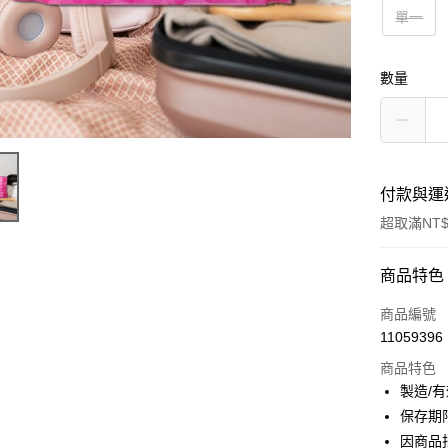
單一
數量
付款與運
超取滿NT$
付款方式
商品特色
信用卡一
商品編號
11059396
超商取貨
商品特色
LINE Pay
製造/
保存期
Apple Pay
因商品