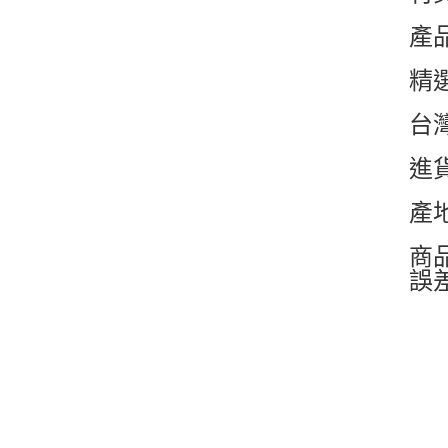
產
精
台
進
產
商
誤