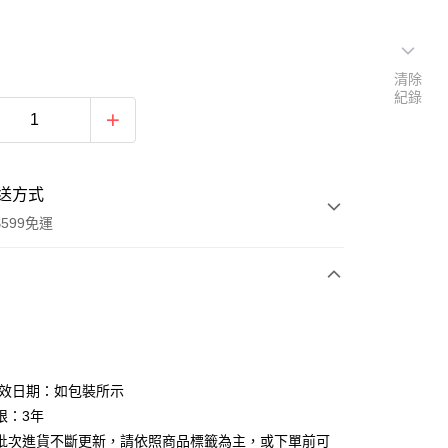
清除
紀錄
送方式
599免運
次付款
付款
有效日期：如包裝所示
限：3年
批次進貨不斷更新，請依照商品標籤為主，或下單前可