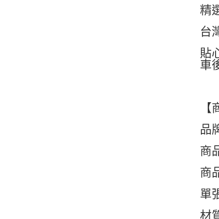
精
台
貼
車
【
品
商
商
單張
材