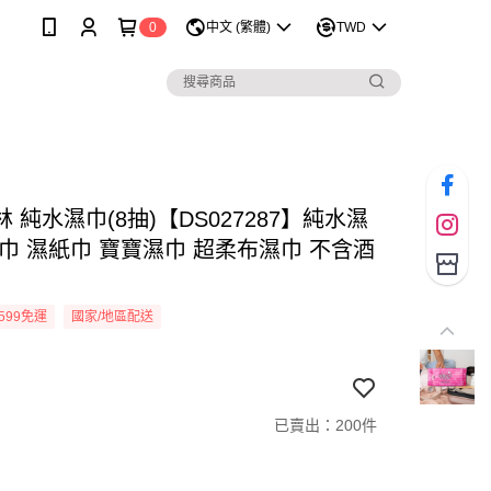
0
中文 (繁體)
TWD
 純水濕巾(8抽)【DS027287】純水濕
濕巾 濕紙巾 寶寶濕巾 超柔布濕巾 不含酒
599免運
國家/地區配送
已賣出：200件