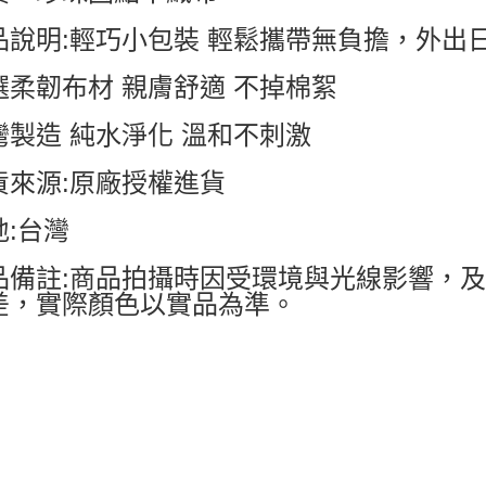
品說明:輕巧小包裝 輕鬆攜帶無負擔，外出
選柔韌布材 親膚舒適 不掉棉絮
灣製造 純水淨化 溫和不刺激
貨來源:原廠授權進貨
地:台灣
品備註:商品拍攝時因受環境與光線影響，
差，實際顏色以實品為準。