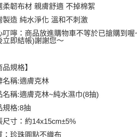
選柔韌布材 親膚舒適 不掉棉絮
每筆NT$6
灣製造 純水淨化 溫和不刺激
付款後7-1
每筆NT$6
心叮嚀：商品放進購物車不等於已搶購到喔
宅配
後立即結帳)謝謝您～
每筆NT$8
國家/地區配
商品規格】
牌名稱:適膚克林
品名稱:適膚克林~純水濕巾(8抽)
品規格:8抽
尺寸：約14x15cm±5%
質：珍珠圓點不織布