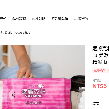
專輯
紅利點數
海外訂購
防詐騙公告
美幣兌換
aily necessities
適膚克林
巾 柔
精濕巾
超取滿NT$
NT$8
NT$5
款式