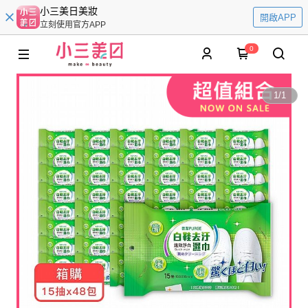
小三美日美妝
開啟APP
立刻使用官方APP
0
1
/
1