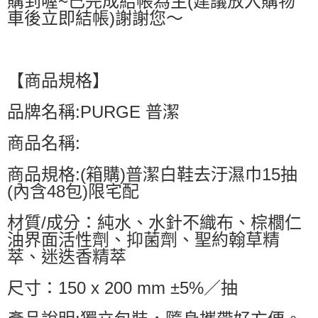
購到喔~已完成結帳為主(建議放入購物
車後立即結帳)謝謝您～
【商品規格】
品牌名稱:PURGE 普潔
商品名稱:
商品規格:(箱購)普潔白鞋去汙濕巾15抽
(內含48包)限宅配
材質/成分：純水、水針不織布、棕櫚仁
油界面活性劑、抑菌劑、聖約翰草精
萃、迷迭香精萃
尺寸：150 x 200 mm ±5%／抽