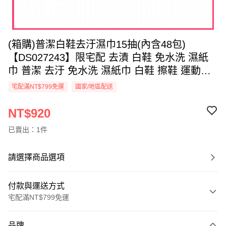
(箱購)普潔白鞋去汙濕巾15抽(內含48包)
【DS027243】限宅配 去漬 白鞋 免水洗 濕紙
巾 普潔 去汙 免水洗 濕紙巾 白鞋 擦鞋 運動鞋
布鞋 髒鞋
宅配滿NT$799免運
國家/地區配送
NT$920
已賣出：1件
請選擇商品選項
付款與運送方式
宅配滿NT$799免運
付款方式
品牌