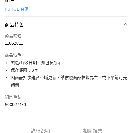
信用卡一次付款
PURGE 普潔
LINE Pay
商品特色
Apple Pay
商品編號
街口支付
11052011
全盈+PAY
商品特色
ATM付款
製造/有效日期：如包裝所示
保存期限：3年
運送方式
因商品批次進貨不斷更新，請依照商品標籤為主，或下單前可先
宅配
詢問
每筆NT$80，滿NT$799(含以上)免運費
銷售重點
國家/地區配送0330
查看運費
S00027441
詳細說明
相關推薦