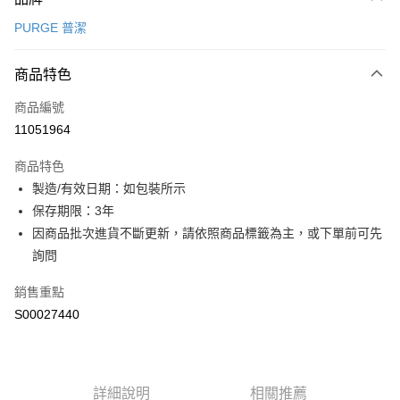
信用卡一次付款
PURGE 普潔
LINE Pay
商品特色
Apple Pay
商品編號
街口支付
11051964
全盈+PAY
商品特色
ATM付款
製造/有效日期：如包裝所示
保存期限：3年
運送方式
因商品批次進貨不斷更新，請依照商品標籤為主，或下單前可先
宅配
詢問
每筆NT$80，滿NT$799(含以上)免運費
銷售重點
國家/地區配送0330
查看運費
S00027440
詳細說明
相關推薦