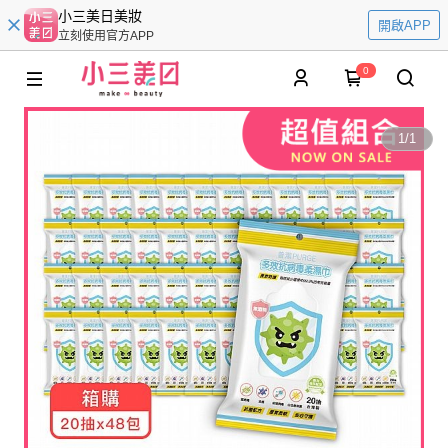
小三美日美妝
開啟APP
立刻使用官方APP
0
1
/
1