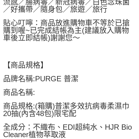
流感／腸病毒／新冠病毒／白色念珠菌
／好攜帶／隨身包／旅遊／旅行
貼心叮嚀：商品放進購物車不等於已搶
購到喔~已完成結帳為主(建議放入購物
車後立即結帳)謝謝您～
【商品規格】
品牌名稱:PURGE 普潔
商品名稱:
商品規格:(箱購)普潔多效抗病毒柔濕巾
20抽(內含48包)限宅配
全成分：不織布、EDI超純水、HJR Bio
Cleaner植物萃取液