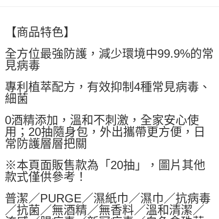
【商品特色】
全方位最強防護，減少環境中99.9%的常
見病毒
專利植萃配方，有效抑制4種常見病毒、
細菌
0酒精添加，溫和不刺激，全家安心使
用；20抽隨身包，外出攜帶更方便，日
常防護層層把關
※本頁面販售款為「20抽」，圖片其他
款式僅供參考！
普潔／PURGE／濕紙巾／濕巾／抗病毒
／抗菌／無酒精／無香料／溫和清潔／