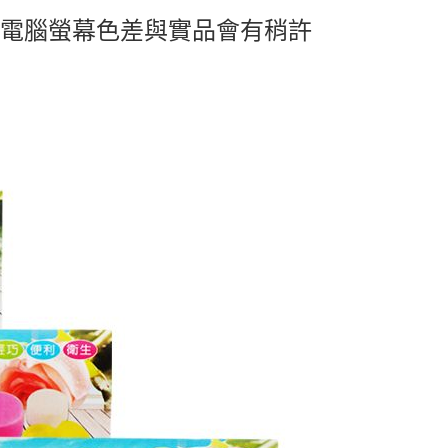
及電腦螢幕色差與實品會有稍許