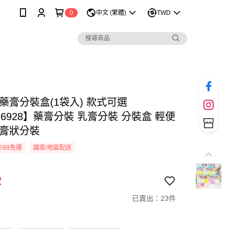
0
中文 (繁體)
TWD
藥膏分裝盒(1袋入) 款式可選
26928】藥膏分裝 乳膏分裝 分裝盒 輕便
 膏狀分裝
599免運
國家/地區配送
2
已賣出：23件