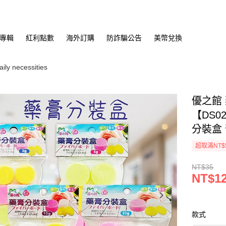
專輯
紅利點數
海外訂購
防詐騙公告
美幣兌換
y necessities
優之館 
【DS0
分裝盒
超取滿NT$
NT$35
NT$1
款式