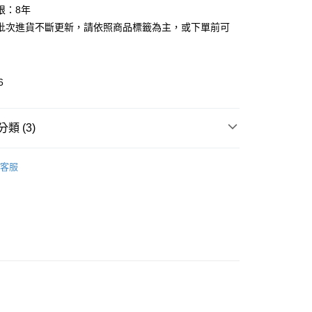
限：8年
批次進貨不斷更新，請依照商品標籤為主，或下單前可
6
類 (3)
🎀 Daily Necessaries
生活小物 Daily
取貨
客服
s
0，滿NT$599(含以上)免運費
推薦
家取貨
看✨ New Arrival
0，滿NT$599(含以上)免運費
貨付款
0，滿NT$599(含以上)免運費
爾富取貨