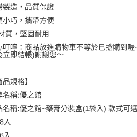
每筆NT$6
灣製造，品質保證
7-11付款
便小巧，攜帶方便
每筆NT$6
P材質，堅固耐用
付款後7-1
每筆NT$6
心叮嚀：商品放進購物車不等於已搶購到喔
宅配
後立即結帳)謝謝您～
每筆NT$8
國家/地區配
商品規格】
牌名稱:優之館
品名稱:優之館~藥膏分裝盒(1袋入) 款式可
x8入
x6入