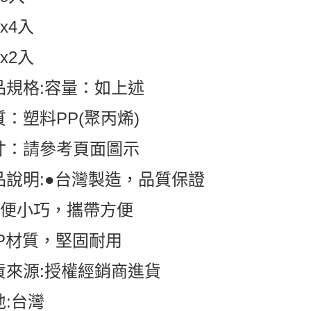
gx4入
gx2入
品規格:容量：如上述
質：塑料PP(聚丙烯)
寸：請參考頁面圖示
品說明:●台灣製造，品質保證
輕便小巧，攜帶方便
PP材質，堅固耐用
貨來源:授權經銷商進貨
地:台灣