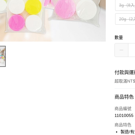
3g（8
20g（
數量
付款與運
超取滿NT$
付款方式
商品特色
信用卡一
商品編號
11010055
超商取貨
商品特色
LINE Pay
製造/