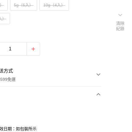
入）
5g（6入）
10g（4入）
2入）
清除
紀錄
送方式
599免運
次付款
付款
有效日期：如包裝所示