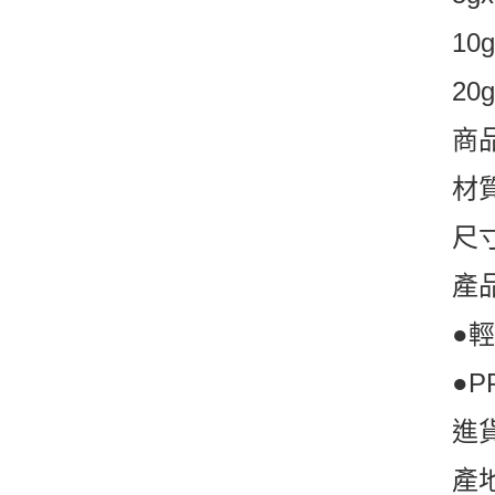
10
20
商
材
尺
產
●
●
進
產