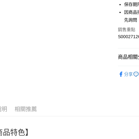
保存期
Apple Pay
因商品
街口支付
先詢問
全盈+PAY
銷售重點
S0002712
ATM付款
商品相關分
運送方式
🎀創意生活百貨
全家付款
分享
necessitie
每筆NT$6
人氣商品
付款後全
熱搜✨新品搶先
每筆NT$6
說明
相關推薦
萊爾富取
每筆NT$6
商品特色】
付款後萊