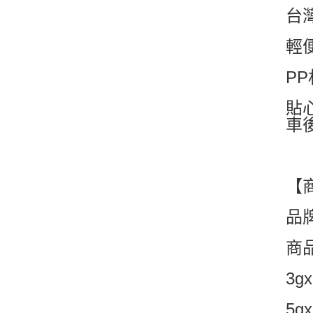
台
輕
P
貼
車
【
品
商
3g
5g