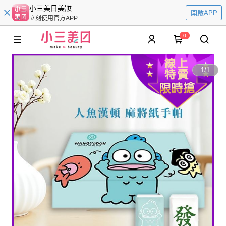
小三美日美妝
開啟APP
立刻使用官方APP
0
1
/
1