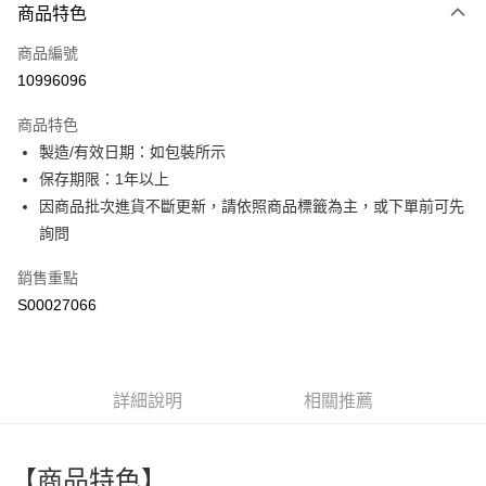
商品特色
信用卡一次付款
商品編號
超商取貨付款
10996096
LINE Pay
商品特色
Apple Pay
製造/有效日期：如包裝所示
保存期限：1年以上
街口支付
因商品批次進貨不斷更新，請依照商品標籤為主，或下單前可先
全盈+PAY
詢問
ATM付款
銷售重點
S00027066
運送方式
全家付款取貨
每筆NT$60，滿NT$599(含以上)免運費
詳細說明
相關推薦
付款後全家取貨
每筆NT$60，滿NT$599(含以上)免運費
【商品特色】