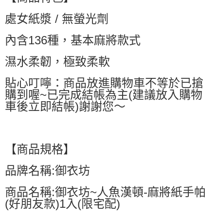
萊爾富取貨付款
處女紙漿 / 無螢光劑
每筆NT$60，滿NT$599(含以上)免運費
付款後萊爾富取貨
內含136種，基本麻將款式
每筆NT$60，滿NT$599(含以上)免運費
濕水柔韌，極致柔軟
7-11付款取貨
每筆NT$60，滿NT$599(含以上)免運費
貼心叮嚀：商品放進購物車不等於已搶
購到喔~已完成結帳為主(建議放入購物
付款後7-11取貨
車後立即結帳)謝謝您～
每筆NT$60，滿NT$599(含以上)免運費
宅配
每筆NT$80，滿NT$799(含以上)免運費
【商品規格】
國家/地區配送0330
查看運費
品牌名稱:御衣坊
商品名稱:御衣坊~人魚漢頓-麻將紙手帕
(好朋友款)1入(限宅配)