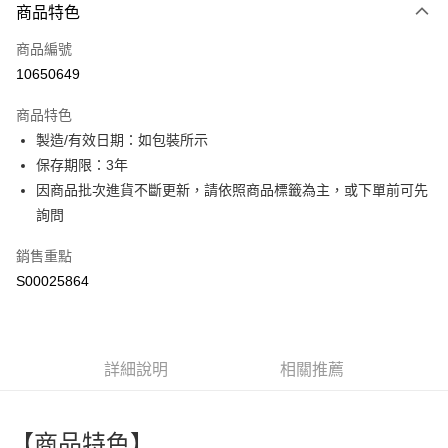
商品特色
信用卡一次付款
商品編號
超商取貨付款
10650649
LINE Pay
商品特色
Apple Pay
製造/有效日期：如包裝所示
保存期限：3年
街口支付
因商品批次進貨不斷更新，請依照商品標籤為主，或下單前可先
全盈+PAY
詢問
ATM付款
銷售重點
S00025864
運送方式
全家付款取貨
每筆NT$60，滿NT$599(含以上)免運費
詳細說明
相關推薦
付款後全家取貨
每筆NT$60，滿NT$599(含以上)免運費
【商品特色】