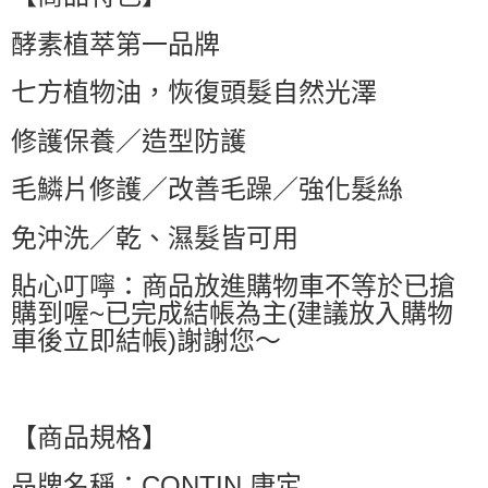
萊爾富取貨付款
酵素植萃第一品牌
每筆NT$60，滿NT$599(含以上)免運費
付款後萊爾富取貨
七方植物油，恢復頭髮自然光澤
每筆NT$60，滿NT$599(含以上)免運費
修護保養／造型防護
7-11付款取貨
每筆NT$60，滿NT$599(含以上)免運費
毛鱗片修護／改善毛躁／強化髮絲
付款後7-11取貨
免沖洗／乾、濕髮皆可用
每筆NT$60，滿NT$599(含以上)免運費
貼心叮嚀：商品放進購物車不等於已搶
宅配
購到喔~已完成結帳為主(建議放入購物
每筆NT$80，滿NT$799(含以上)免運費
車後立即結帳)謝謝您～
國家/地區配送0330
查看運費
【商品規格】
品牌名稱：CONTIN 康定