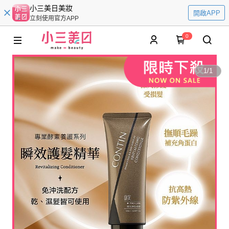
小三美日美妝
開啟APP
立刻使用官方APP
0
1
/
1