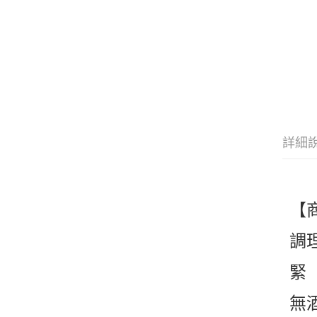
詳細
【
調
緊
無