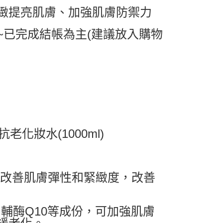
緻提亮肌膚、加強肌膚防禦力
0，滿NT$799(含以上)免運費
~已完成結帳為主(建議放入購物
送0330
查看運費
抗老化妝水(1000ml)
於改善肌膚彈性和緊緻度，改善
輔酶Q10等成份，可加強肌膚