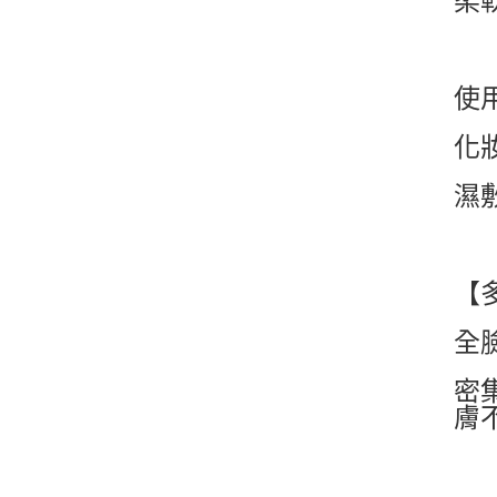
柔
使
化
濕
【
全
密
膚