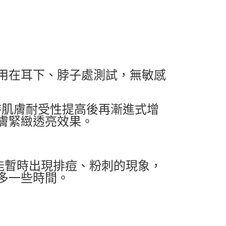
用在耳下、脖子處測試，無敏感
待肌膚耐受性提高後再漸進式增
膚緊緻透亮效果。
能暫時出現排痘、粉刺的現象，
多一些時間。