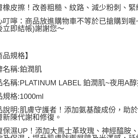
膚橡皮擦！改善粗糙、紋路、減少粉刺、緊
宅配
每筆NT$8
心叮嚀：商品放進購物車不等於已搶購到喔
國家/地區配
後立即結帳)謝謝您～
商品規格】
牌名稱:鉑潤肌
名稱:PLATINUM LABEL 鉑潤肌~夜用A醇
規格:1000ml
品說明:肌膚守護者！添加氨基酸成份，助
膚新陳代謝和修復。
復保濕UP！添加大馬士革玫瑰、神經醯胺、