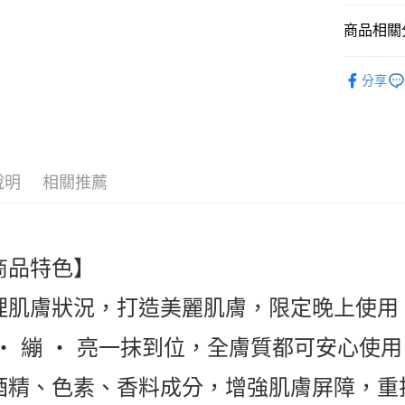
商品相關分
運送方式
臉部保養 Sk
全家付款
分享
人氣商品
每筆NT$6
付款後全
每筆NT$6
說明
相關推薦
萊爾富取
每筆NT$6
付款後萊
商品特色】
每筆NT$6
理肌膚狀況，打造美麗肌膚，限定晚上使用
7-11付款
每筆NT$6
 ‧ 繃 ‧ 亮一抹到位，全膚質都可安心使用
付款後7-1
酒精、色素、香料成分，增強肌膚屏障，重
每筆NT$6