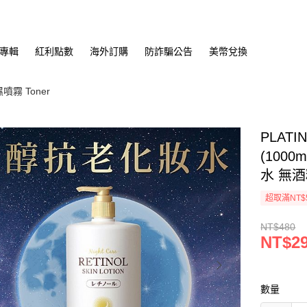
專輯
紅利點數
海外訂購
防詐騙公告
美幣兌換
霧 Toner
PLAT
(100
水 無
超取滿NT$
NT$480
NT$2
數量