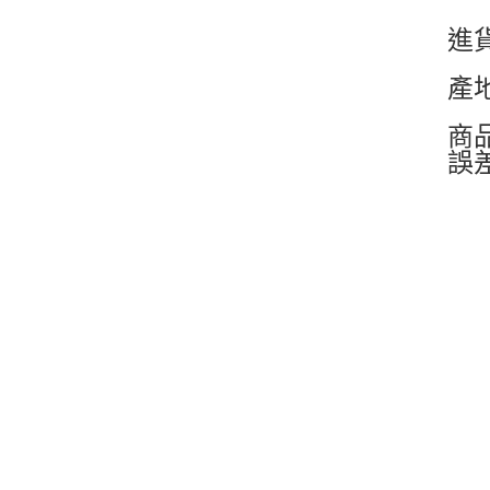
進
產
商
誤